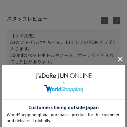
スタッフレビュー
【サイズ感】
A4のファイルはもちろん、13インチのPCもすっぽり
可
入ります。
500mlのペットボトルやノート、ポーチなどを入れ
ても余裕があります。
持ち手はぎりぎり肩にもかけられる長さです。
【素材感】
非常に軽く、つるっとした表面感なので、合皮素材
でも高級感があります。
合皮なので、雨にぬれたり、汚れてもお手入れしや
すいところも◎
大きめのサイズなのでそれなりに重さはあります
プ
が、このサイズのバッグの中では軽い方だと感じま
した。