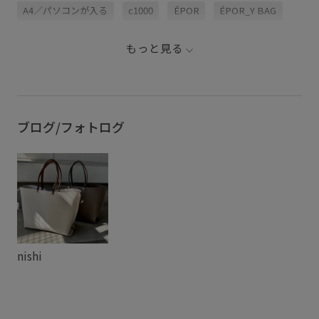
A4／パソコンが入る
c1000
ÉPOR
ÉPOR_Y BAG
ÉPOR_Y BAG(NEW)
rope2000
もっと見る
ROPÉサステナブルアイテム
サイドジップ
サステナブル
トートバッグ
バッグ
収納が多い
通年対応
ブログ/フォトログ
nishi