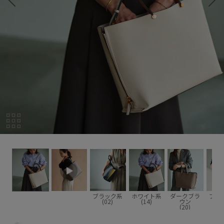
ブラック系
ホワイト系
ダークブラ
ブラ
(02)
(14)
ウン
(2
(20)