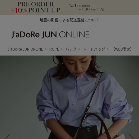
地震の影響による配送遅延について
J'aDoRe JUN ONLINE（ジャドール ジュ
ン オンライン）
J'aDoRe JUN ONLINE
ROPÉ
バッグ
トートバッグ
【WEB限定】【E