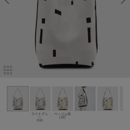
ライトグレ
ベージュ系
ー
(28)
(08)