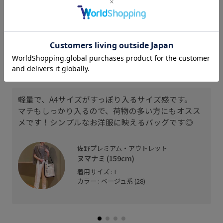
ヌマナミ
ヌマナミ
ヌマナミ
159cm SIZE:F
159cm SIZE:F
159cm SIZE:F
スタッフレビュー
軽量で、A4サイズがすっぽり入るサイズ感です。
マチもしっかり入るので、荷物の多い方にもオスス
メです！シンプルなお洋服に映えるバッグです◎
佐野プレミアム・アウトレット
ヌマナミ (159cm)
着用サイズ : F
カラー : ベージュ系 (28)