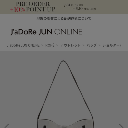
地震の影響による配送遅延について
J'aDoRe JUN ONLINE（ジャドール ジュ
ン オンライン）
J'aDoRe JUN ONLINE
ROPÉ
アウトレット
バッグ
ショルダーバッ