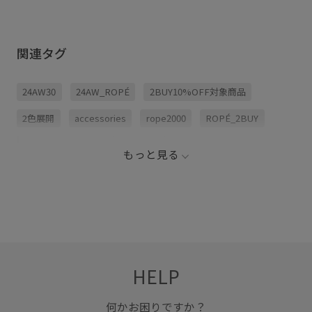
関連タグ
24AW30
24AW_ROPÉ
2BUY10%OFF対象商品
2色展開
accessories
rope2000
ROPÉ_2BUY
ROPÉ_TIMESALE
オリジナル
グレー
もっと見る
サスティナブル
シンプル
ジャガード
バッグ
ベージュ
ミニマル
モノトーン
幾何学柄
立体感
HELP
何かお困りですか？