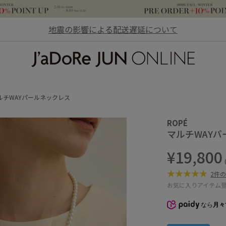
地震の影響による配送遅延について
JaDoRe JUN ONLINE
ルチWAYパールネックレス
ROPÉ
マルチWAY
¥19,800
2件
お気に入りアイテム
なら
月々