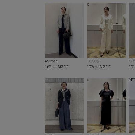
murata
FUYUKI
YU
162cm SIZE:F
167cm SIZE:F
161