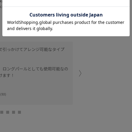
ka
NANA
cm SIZE:F
161cm SIZE:F
で引っかけてアレンジ可能なタイプ
比較的小ぶりなガラスパー
です。
、ロングパールとしても使用可能なの
チョーカー風に二重巻きに
けます！
で、スタイリングに合わせ
NANA (161cm)
(93)