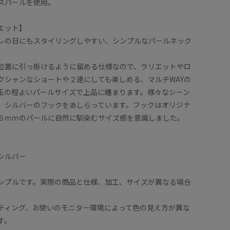
スパールを使用。
エット】
レの日にもスタイリングしやすい、シンプルなパールネック
位置に引っ掛けるように留める仕様なので、ラリエットやロ
クシャンなショートや２連にしても楽しめる、マルチWAYの
玉の程よいパールサイズで上品に纏まります。様々なシーン
、シルバーのフックをあしらっています。フックはオリジナ
６ｍｍのパールに自然に馴染むサイズ感を意識しました。
シルバー
ンプルです。実際の商品と仕様、加工、サイズが異なる場合
ティング、お使いのモニター環境によって色の見え方が異な
す。