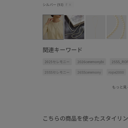
シルバー (93)
F
×
関連キーワード
2025セレモニー
2026ceremonybi
25SS_RO
25SSセレモニー
26SSceremony
rope2000
シンプル
セレモニー
パール
ラリエット
もっと見
謝恩会・パーティー
重厚感
こちらの商品を使ったスタイリ