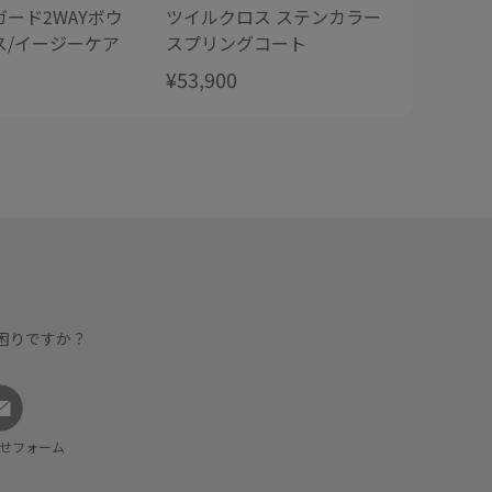
ード2WAYボウ
ツイルクロス ステンカラー
トリア
ス/イージーケア
スプリングコート
ウエス
ットア
¥53,900
¥25,30
ア・26
困りですか？
せフォーム