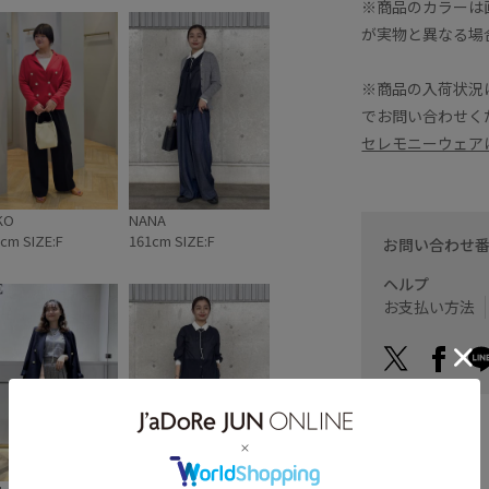
※商品のカラーは
が実物と異なる場
※商品の入荷状況
でお問い合わせく
セレモニーウェアは
KO
NANA
cm SIZE:F
161cm SIZE:F
お問い合わせ
ヘルプ
お支払い方法