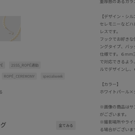
重厚感のあるガラ
【デザイン・シル
セレモニーなどハ
レスです。
フックでお好きな
ングタイプ、バッ
仕様です。６ｍｍ
で対応できるよう
PÉ
25SS_ROPÉ通勤
ルでデザインし、
ROPÉ_CEREMONY
specialweek
【カラー】
上品
学校行事
ホワイトパール×
る
※画像の商品はサ
がございます。
※撮影場所やライ
ング
全てみる
る場合がございま