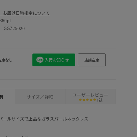
、お届け日時指定について
360pt
GZ25020
入荷お知らせ
在庫なし
店舗在庫
ユーザーレビュー
明
サイズ／詳細
(2)
パールサイズで上品なガラスパールネックレス