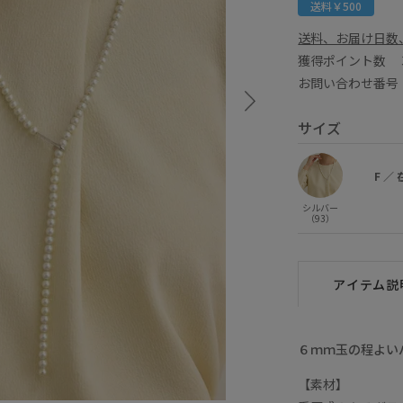
送料￥500
送料、お届け日数
獲得ポイント数
お問い合わせ番号 G
サイズ
F
／
シルバー
（93）
アイテム説
６ｍｍ玉の程よい
【素材】