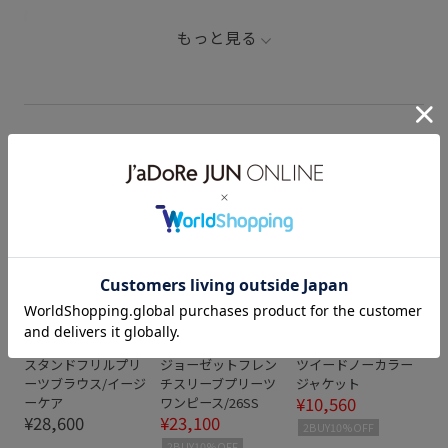
rope2000
ROPÉ_CEREMONY
ROPÉ_GIFT
もっと見る
specialweek
シンプル
セレモニー
パール
ブローチ
上品
学校行事
通勤にもおすすめ◎セレモニーアイテム
50%OFF
70%OFF
ROPÉ
ROPÉ
ROPÉ
スタンドフリルプリ
ジョーゼットフレン
ツイードノーカラー
ーツブラウス/イージ
チスリーブプリーツ
ジャケット
¥10,560
ーケア
ワンピース/26SS
¥28,600
¥23,100
2BUY10%OFF
2BUY10%OFF