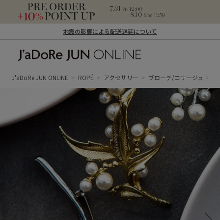
地震の影響による配送遅延について
J'aDoRe JUN ONLINE（ジャドール ジュ
ン オンライン）
J'aDoRe JUN ONLINE
ROPÉ
アクセサリー
ブローチ/コサージュ
カ