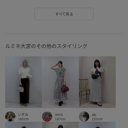
チノパン
チュール
テーパード
デイリー使い
すべて見る
トラッド
トレンド
トレンド感
トートバッグ
ニット
ハリ感
バランスが良い
バルーンスカート
ルミネ大宮のその他のスタイリング
パール
フェイクレザー
フリル
ブークレ素材
ベーシック
ベーシックカラー
ポケット付き
ポリウレタン
ポリエステル
ポーチ
ミニバッグ
ミニマル
リゾート感
リネン
リブ
リラックス感
レモン
ワンショルダー
ワンピース
ヴィンテージ
ヴィンテージ感
上品
伸縮性
優秀アイテム
いずみ
anna
aki
光沢感
冷んやり
取り外し可能
大人っぽい
160cm
167cm
155cm
差し色
幅広
形がかわいい
接触冷感
機能素材