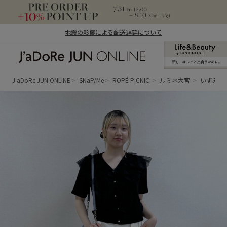
地震の影響による配送遅延について
新しいキレイと出合うために。
J'aDoRe JUN ONLINE（ジャドール ジュ
ン オンライン）
J'aDoRe JUN ONLINE
SNaP/Me
ROPÉ PICNIC
ルミネ大宮
いずみ