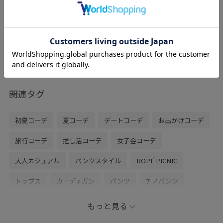
レビュー
A4サイズのワンショルダーバッグとミニシ
ョルダーバッグの2個セットになっている
ので用途によって使い分けていだだけま
す！◎
お仕事だけではなくお休みの日のワンポイ
ントとしてもおすすめです！
関連タグ
初夏コーデ
夏コーデ
デートコーデ
お出かけコーデ
旅行コーデ
推し活コーデ
女子会コーデ
大人カジュアル
パンツスタイル
ROPÉ PICNIC
トップス
カーディガン
パンツ
チノパンツ
バッグ
ショルダーバッグ
シューズ
サンダル
もっと見る
GDK16180
GDS16180
GIA16240
GIX16150