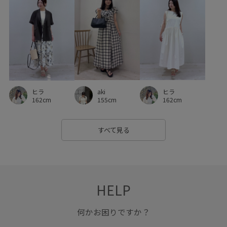
涼しげ
立体感
肌馴染が良い
脚長効果
薄手
長さ調節可能
長財布
aki
ヒラ
ヒラ
155cm
162cm
162cm
すべて見る
HELP
何かお困りですか？