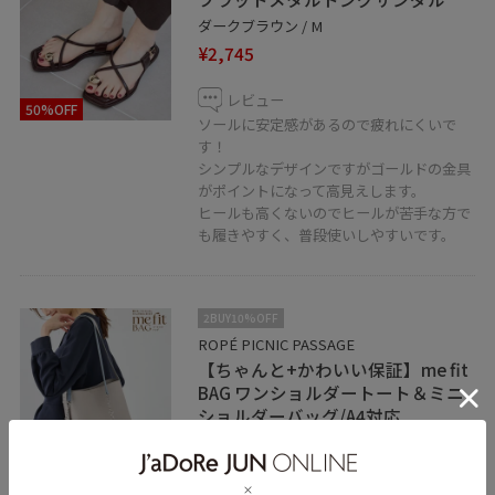
ダークブラウン / M
¥2,745
レビュー
50%OFF
ソールに安定感があるので疲れにくいで
す！
シンプルなデザインですがゴールドの金具
がポイントになって高見えします。
ヒールも高くないのでヒールが苦手な方で
も履きやすく、普段使いしやすいです。
2BUY10%OFF
ROPÉ PICNIC PASSAGE
【ちゃんと+かわいい保証】me fit
BAG ワンショルダートート＆ミニ
ショルダーバッグ/A4対応
グレー系 / F
¥5,995