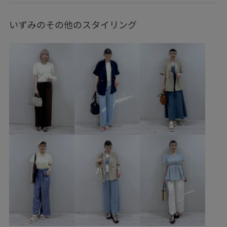
1枚でも着れる
26mother'sday
26RPUVCARE
いずみのその他のスタイリング
26SS10
26SS10dp
26SS10gs
26SS10r
26SS15
26SS20
26SS20dp
mefitBAG
RP26SS
RP26SS_goods
RP26SS着映えトップス
UVカット
UVケア
Vネック
Wbottoms_pickup
きれいめ
ちゃんとプラスかわいい保証
アクセサリー
カジュアル
カットソー
コットン
コットンツイル
ゴム仕様
サイズ調整
サステナブル
シボ感
シャツ
シャツワンピース
シワ感
シンプル
スカート
ストラップ
ストレスフリー
ストレッチ性
セット
タック
タックデザイン
ダウン
チェーン