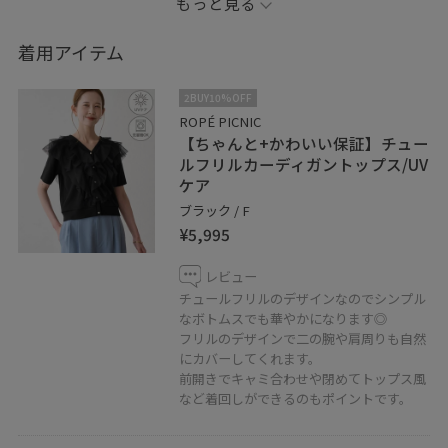
もっと見る
ぎないバランスになります◎★
骨格ストレートですがトップスが短めでVネックのシルエ
着用アイテム
ットになっているので同じ骨格ストレートさんでも挑戦
していただきやすいです！
2BUY10%OFF
ROPÉ PICNIC
【ちゃんと+かわいい保証】チュー
・ご紹介品番以外は私物です
ルフリルカーディガントップス/UV
・画像は屋外の光や照明の当たり具合で
ケア
実際の商品の色味と異なる場合がございます。
ブラック / F
¥5,995
レビュー
チュールフリルのデザインなのでシンプル
なボトムスでも華やかになります◎
フリルのデザインで二の腕や肩周りも自然
にカバーしてくれます。
前開きでキャミ合わせや閉めてトップス風
など着回しができるのもポイントです。