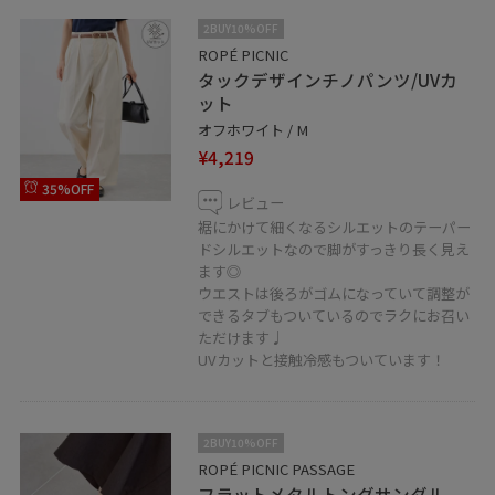
2BUY10%OFF
ROPÉ PICNIC
タックデザインチノパンツ/UVカ
ット
オフホワイト / M
¥4,219
35%OFF
レビュー
裾にかけて細くなるシルエットのテーパー
ドシルエットなので脚がすっきり長く見え
ます◎
ウエストは後ろがゴムになっていて調整が
できるタブもついているのでラクにお召い
ただけます♩
UVカットと接触冷感もついています！
2BUY10%OFF
ROPÉ PICNIC PASSAGE
フラットメタルトングサンダル