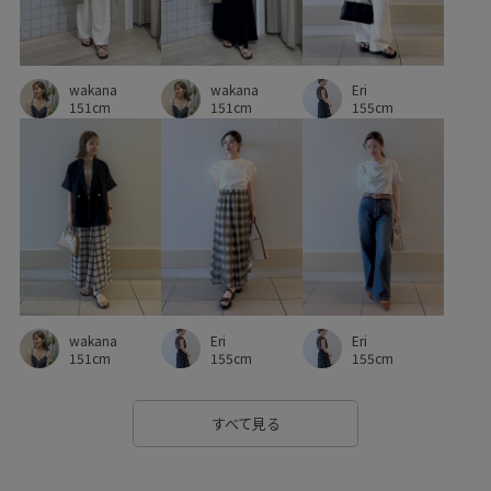
見た目以上の収納
軽快
都会的
限定カラー
Eri
wakana
wakana
155cm
151cm
151cm
Eri
wakana
Eri
155cm
151cm
155cm
すべて見る