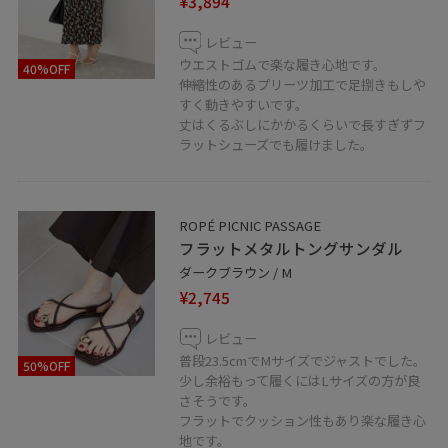
¥3,894
レビュー
ウエストゴムで楽な履き心地です。
40%OFF
伸縮性のあるプリーツ加工で足捌きもしや
すく動きやすいです。
丈はくるぶしにかかるくらいで長すぎずフ
ラットシューズでも履けました。
ROPÉ PICNIC PASSAGE
フラットメタルトングサンダル
ダークブラウン / M
¥2,745
レビュー
普段23.5cmでMサイズでジャストでした。
50%OFF
少し余裕もって履くにはLサイズの方が良
さそうです。
フラットでクッション性もあり楽な履き心
地です。