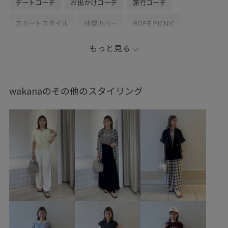
デートコーデ
お出かけコーデ
旅行コーデ
スカートスタイル
体型カバー
ROPÉ PICNIC
ウェーブ
イエベ秋
敏感
低身長
トップス
もっと見る
シャツ/ブラウス
スカート
バッグ
ハンドバッグ
シューズ
サンダル
GDC16170
GDH16230
wakanaのその他のスタイリング
GIA16240
GIX16190
26SS10
26SS10r
26SS15
26SS20
26SS20dp
WEB限定
Web限定カラー
きれいめ
ウォーム感
オーバーサイズ
カジュアル
コントラスト
シャツ
シャープ
シワになりにくい
シワ感
シンプル
ジャケット
スクエアネック
スッキリ
スリット
セットアップ
タック