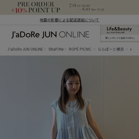
地震の影響による配送遅延について
新しいキレイと出合うために。
J'aDoRe JUN ONLINE（ジャドール ジュ
ン オンライン）
J'aDoRe JUN ONLINE
SNaP/Me
ROPÉ PICNIC
ららぽーと横浜
wak