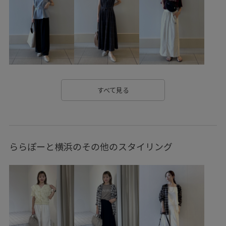
チノパン
デイリーで活躍
トレンド
トレンド感
トングサンダル
ドライ
ナチュラル
ニット
バランスが良い
パンツ
フラワー柄
プリーツスカート
プリーツ加工
ベーシック
ペプラム
ポリエステル
ポリエステル100%
モダン
すべて見る
リゾート感
リネン
リネン素材
リラックス感
ワンピース
ヴィンテージ
ヴィンテージ感
上品
ららぽーと横浜のその他のスタイリング
伸縮性
光沢感
大人っぽい
大人カジュアル
安定感
小物
快適
快適な着心地
抜け感
日傘
機能的
清涼感
異素材ドッキング
立体的
肌離れが良い
花柄
華やか
薄手