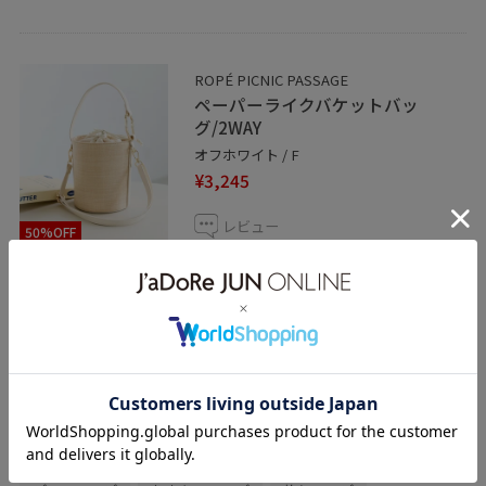
ROPÉ PICNIC PASSAGE
ペーパーライクバケットバッ
グ/2WAY
オフホワイト / F
¥3,245
レビュー
50%OFF
季節感のある異素材のバケットバッグ。
マチがあり、見た目以上に収納力抜群です
◎
関連タグ
プリーツ
ブラウス
ブルー
花柄スカート
ストラップサンダル
夏バッグ
初夏コーデ
夏コーデ