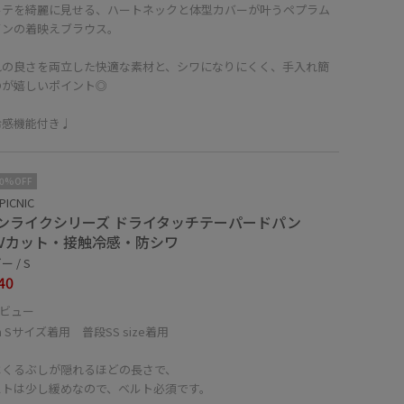
ルテを綺麗に見せる、ハートネックと体型カバーが叶うペプラム
インの着映えブラウス。
れの良さを両立した快適な素材と、シワになりにくく、手入れ簡
のが嬉しいポイント◎
冷感機能付き♩
10%OFF
PICNIC
ンライクシリーズ ドライタッチテーパードパン
UVカット・接触冷感・防シワ
 / S
40
ビュー
cm Sサイズ着用 普段SS size着用
はくるぶしが隠れるほどの長さで、
ストは少し緩めなので、ベルト必須です。