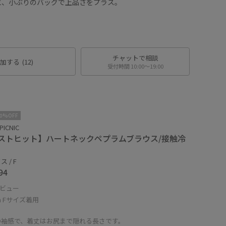
と、小ぶりのバッグで上品さをプラス。
。
チャットで相談
加する
(12)
受付時間 10:00〜19:00
10%OFF
PICNIC
ストヒット】ハートネックペプラムブラウス/接触冷
 / F
94
ビュー
cm Fサイズ着用
の袖感で、着丈はお尻まで隠れる長さです。