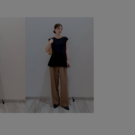
al
26RPUVCARE
26SS10
26SS10r
26SS15
Sceremony
26SS_ドライタッチリネンライク
6SSリネンライクドライタッチ
2WAYで使える
SS
RP26SSceremony
RP26SS_goods
VIS_26SS
2026
Vカット
WEB限定
Web限定カラー
える
きれいめ
こなれ感
インソール
エコバッグ
クッション
クッション性
サステナブル
シンプル
スカーフ
スッキリ
スッキリ見え
セットアップ
ンド
ニット
ハンカチ
バブーシュ
パール
ン
ブラウス
ベーシック
ローヒール
ワンピース
卒園式入学式
卒業式入学式
取り外し可能
合わせやすい
幅広
接触冷感
旅行