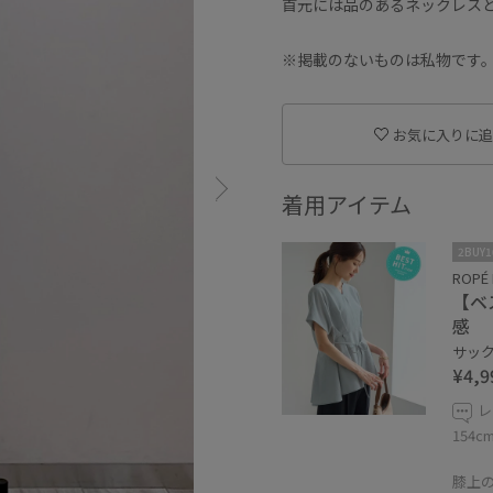
首元には品のあるネックレス
※掲載のないものは私物です
お気に入りに追
着用アイテム
2BUY
ROPÉ 
【ベ
感
サックス
¥4,9
レ
154
膝上