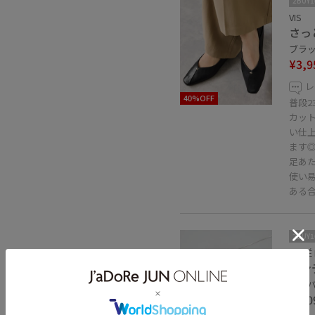
2BUY
VIS
さっ
ブラック
¥3,9
レ
40%OFF
普段2
カッ
い仕
ます
足あ
使い
ある
2BUY
ROPÉ 
ロン
シルバー
¥2,0