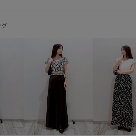
脚がきれいに見える
艶感
高見え
ング