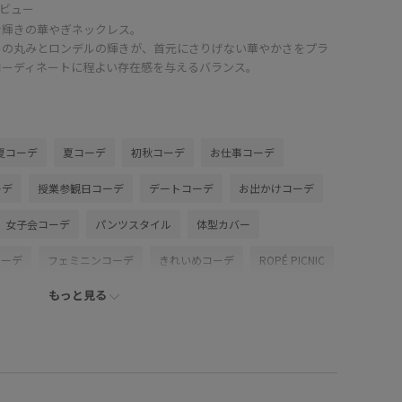
ビュー
な輝きの華やぎネックレス。
ルの丸みとロンデルの輝きが、首元にさりげない華やかさをプラ
コーディネートに程よい存在感を与えるバランス。
夏コーデ
夏コーデ
初秋コーデ
お仕事コーデ
ーデ
授業参観日コーデ
デートコーデ
お出かけコーデ
女子会コーデ
パンツスタイル
体型カバー
コーデ
フェミニンコーデ
きれいめコーデ
ROPÉ PICNIC
もっと見る
低身長
トップス
シャツ/ブラウス
パンツ
シューズ
パンプス
アクセサリー
ネックレス
DH16260
GDS16300
GIZ16050
0318PRESS対象商品