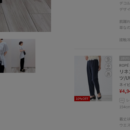
デコ
デザ
肌離
単な
接触
2BUY
ROPÉ 
リネ
ツ/
ネイビー
¥4,9
10%OFF
レ
154
着丈
ウエ