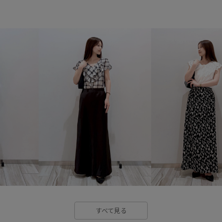
26mother'sday
26officecasu
26SS20
26SS20dp
26S
26SS_夏のお仕事ブラウス
2
BVX44070_BVX36070
RP26
vis_26ssbag
VIS_ceremony_
Wpickup_items
きれいに見
オケージョン
カジュアル
シンプルコーデ
スカート
セットアップ対象商品
トレ
フォーマル
フォーマルシー
上品
入園式
切り替え
すべて見る
取り外し可能なショルダー