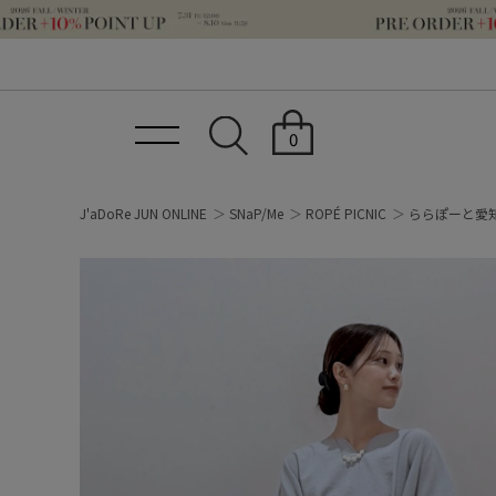
0
J'aDoRe JUN ONLINE
SNaP/Me
ROPÉ PICNIC
ららぽーと愛