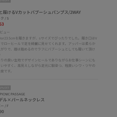
10%OFF
と履けるVカットバブーシュパンプス/2WAY
 / S
53
ビュー
3or23.5cmを履きますが、sサイズでぴったりでした。履き口はV
トでローヒールで足を綺麗に見せてくれます。アッパーは柔らか
上がりで、踵は踏めるのでラフにバブーシュとしても履いて頂け
◎
たりの良い生地でデザインヒールでありながらお仕事シーンにも
易いやすく、高見えしながら足元に馴染つ、程良いシワ・ツヤの
合皮です。
10%OFF
PICNIC PASSAGE
デル×パールネックレス
 / F
90