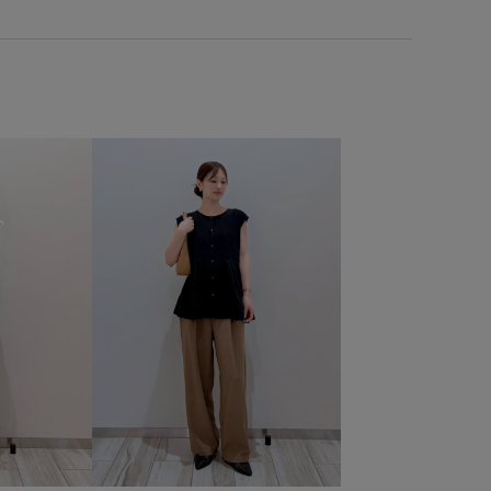
華やか
財布
長財布
限定カラー
高級感