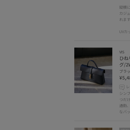
縦横
カジ
れま
UV
VIS
ひね
グ/
ブラック
¥5,4
レ
シン
つだ
通勤
なバ