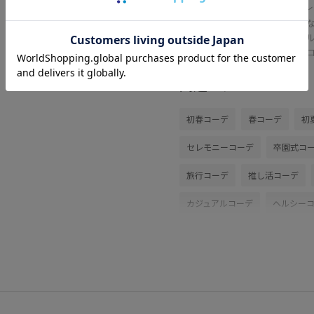
レ
上品
パー
ス。
関連タグ
初春コーデ
春コーデ
初
セレモニーコーデ
卒園式コ
旅行コーデ
推し活コーデ
カジュアルコーデ
ヘルシー
ウェーブ
イエベ秋
乾燥
バッグ
ショルダーバッグ
BVA36040
BVX36070
G