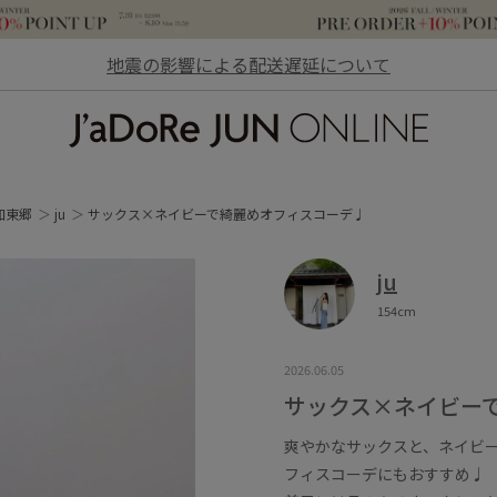
地震の影響による配送遅延について
JaDoRe JUN ONLINE
知東郷
ju
サックス×ネイビーで綺麗めオフィスコーデ♩
ju
154cm
2026.06.05
サックス×ネイビー
爽やかなサックスと、ネイビ
フィスコーデにもおすすめ♩