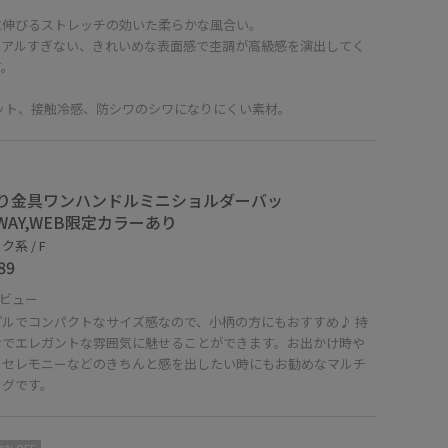
に伸びるストレッチの効いた柔らかな風合い。
ュアルすぎない、きれいめな表面感で杢調が高級感を演出してく
す。
カット、接触冷感、防シワのシワになりにくい素材。
り金具ワンハンドルミニショルダーバッ
2WAY,WEB限定カラーあり
系 / F
89
ビュー
プルでコンパクトなサイズ感なので、小柄の方にもおすすめ♪ 持
けでエレガントな雰囲気に魅せることができます。お出かけ時や
、セレモニーなどのきちんと感を出したい時にもお勧めなマルチ
ッグです。