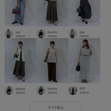
yae
yae
kasumi
148cm
148cm
156cm
kasumi
怜子
kasumi
156cm
159cm
156cm
すべて見る