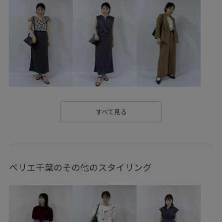
オケージョン
カジュアル
クーポン対象商品
サステナブル
シワ感
シンプル
スッキリ
セットアップ対象商品
トレンド
ハリ感
パンツ
フェイクレザー
ベルト
ベーシック
ベーシックカラー
ミニマル
リゾート感
リラックス感
ワンピース
ヴィンテージ
すべて見る
ヴィンテージ感
上品
光沢感
大人っぽい
差し色
接触冷感
清涼感
滑らかな質感
美シルエット
ペリエ千葉のその他のスタイリング
華やか
落ち着いた色
財布
長財布
高級感