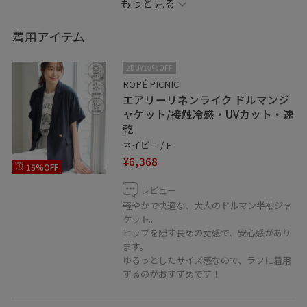
もっと見る
着用アイテム
2BUY10%OFF
ROPÉ PICNIC
エアリーリネンライク ドルマンジ
ャケット/接触冷感・UVカット・速
乾
ネイビー / F
¥6,368
15%OFF
レビュー
軽やかで快適な、大人のドルマン半袖ジャ
ケット。
ヒップを隠す長めの丈感で、安心感があり
ます。
ゆるっとしたサイズ感なので、ラフに着用
するのがおすすめです！