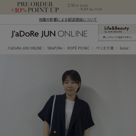
地震の影響による配送遅延について
新しいキレイと出合うために。
J'aDoRe JUN ONLINE（ジャドール ジュ
ン オンライン）
J'aDoRe JUN ONLINE
SNaP/Me
ROPÉ PICNIC
ペリエ千葉
kasumi