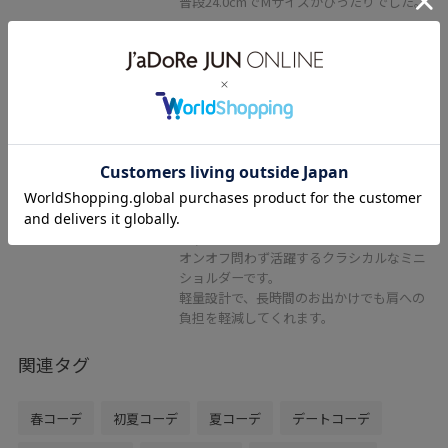
普段24.0cmでMサイズがぴったりでした。
2BUY10%OFF
ROPÉ PICNIC PASSAGE
リンクルエナメルミニショルダー
バッグ
ブルー系 / F
¥2,250
50%OFF
レビュー
オンオフ問わず活躍するクラシカルなミニ
ショルダーです。
軽量設計で、長時間のお出かけでも肩への
負担を軽減してくれます。
関連タグ
春コーデ
初夏コーデ
夏コーデ
デートコーデ