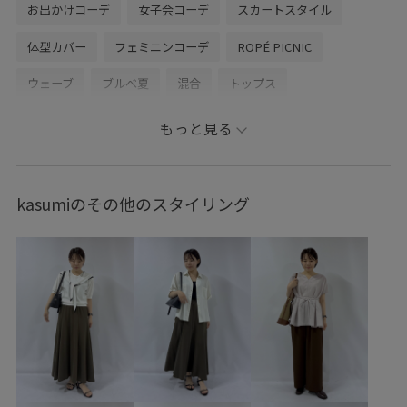
お出かけコーデ
女子会コーデ
スカートスタイル
体型カバー
フェミニンコーデ
ROPÉ PICNIC
ウェーブ
ブルべ夏
混合
トップス
Tシャツ/カットソー
ジャケット/アウター
もっと見る
テーラードジャケット
スカート
バッグ
ショルダーバッグ
シューズ
サンダル
GDC16110
kasumiのその他のスタイリング
GDM16450
GDV16220
GIA16240
GIX16200
26RPUVCARE
26SS10
26SS10r
26SS15
26SS20
26SS20dp
26SSRPジャケット
26SS_エアリーリネンライク
26SSエアリーリネンライク
UVケア
きれいめ
ちゃんとプラスかわいい保証