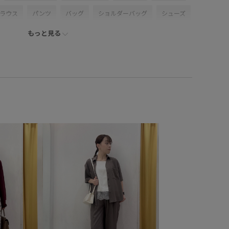
ブラウス
パンツ
バッグ
ショルダーバッグ
シューズ
もっと見る
S16300
GIA16190
GIX16020
26mother'sday
6SS10r
26SS15
26SS20
26SS20dp
ds
26SS_ドライタッチリネンライク
RP26SS
RP26SSceremony
RP26SS_goods
オケージョン
カジュアル
シワ感
ジャケット
セットアップ対象商品
タック
チノパン
デイリーで活躍
プス
ベルト
ベーシック
ペプラム
ポリエステル
リネン素材
ローファー
上品
取り外し可能
雰囲気
機能的
清涼感
立体的
肌離れが良い
限定カラー