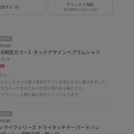
チャットで相談
追加する
(0)
受付時間 10:00〜19:00
10%OFF
PICNIC
EB限定カラー】タックデザインペプラムシャツ
 / F
98
ビュー
たりとしたサイズ感で身体のラインを気にせずに着られました。
プをカバーできるぐらいの安心感のある着丈です。
でサラッとした軽い着心地のシャツになります。
10%OFF
PICNIC
ンライクシリーズ ドライタッチテーパードパン
UVカット・接触冷感・防シワ