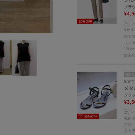
ブラウン
¥4,9
10%OFF
レ
Sサ
ので
サラ
156
丈夫
2BUY
ROPÉ 
メタ
ブラック
¥3,5
レ
35%OFF
4c
さ◎
スト