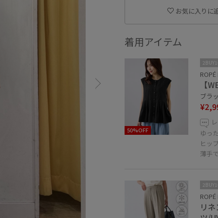
お気に入りに
着用アイテム
2BUY
ROPÉ 
【W
ブラック
¥2,9
レ
50%OFF
ゆっ
ヒッ
薄手
2BUY
ROPÉ 
リネ
ツ/