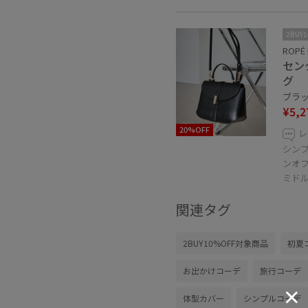
2BUY
ROPÉ 
セン
グ
ブラック
¥5,2
20%OFF
レ
シン
ンオ
ミド
関連タグ
2BUY10%OFF対象商品
初夏
お出かけコーデ
旅行コーデ
体型カバー
シンプルコーデ