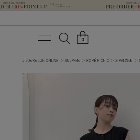
0
J'aDoRe JUN ONLINE
SNaP/Me
ROPÉ PICNIC
S-PAL郡山