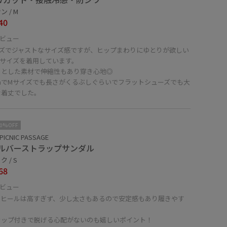
 / M
40
ビュー
イズでジャストなサイズ感ですが、ヒップまわりにゆとりが欲しい
Mサイズを着用しています。
ッとした素材で伸縮性もあり穿き心地◎
cmでMサイズでも長さがくるぶしぐらいでフラットシューズでも大
な着丈でした。
10%OFF
PICNIC PASSAGE
ルバーストラップサンダル
 / S
68
ビュー
mのヒールは高すぎず、少し太さもあるので安定感もあり履きやす
ラップ付きで脱げる心配がないのも嬉しいポイント！