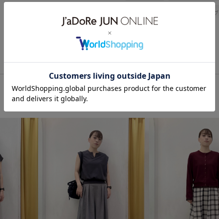
敏感
トップス
シャツ/
サンダル
GDH16230
GD
26RPUVCARE
26SS10
2
26SSceremony
26SSRPgoo
26SSリネンライクドライタッチ
WEB限定
Web限定カラー
スッキリ
セットアップ
ドライ
ナチュラル
パン
ポリエステル100%
リネン
接触冷感
日傘
柔らかな
華やか
薄手
長財布