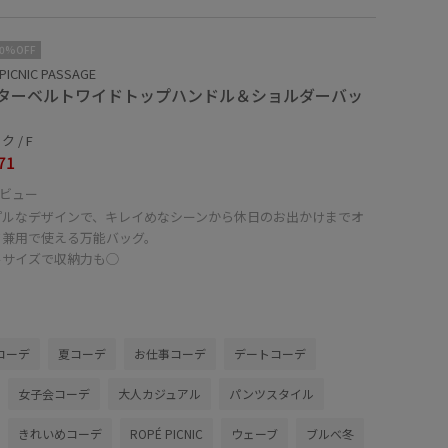
10%OFF
PICNIC PASSAGE
ターベルトワイドトップハンドル＆ショルダーバッ
 / F
71
ビュー
プルなデザインで、キレイめなシーンから休日のお出かけまでオ
フ兼用で使える万能バッグ。
ルサイズで収納力も◯
コーデ
夏コーデ
お仕事コーデ
デートコーデ
女子会コーデ
大人カジュアル
パンツスタイル
きれいめコーデ
ROPÉ PICNIC
ウェーブ
ブルべ冬