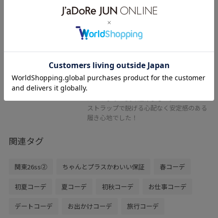
2BUY10%OFF
ROPÉ PICNIC PASSAGE
メッシュミュールパンプス
ブラウン / M
¥4,497
レビュー
25%OFF
普段サイズ23.5cm〜24.0cm着用でMサイ
ズがちょうど良く履けました。
ストラップで脱げる心配なく安定感のある
履き心地でした！
関連タグ
関東26ss②
ちゃんとプラスかわいい保証
春コーデ
初夏コーデ
夏コーデ
初秋コーデ
お仕事コーデ
デートコーデ
お出かけコーデ
旅行コーデ