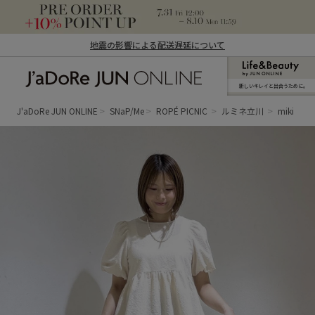
地震の影響による配送遅延について
新しいキレイと出合うために。
J'aDoRe JUN ONLINE（ジャドール ジュ
ン オンライン）
J'aDoRe JUN ONLINE
SNaP/Me
ROPÉ PICNIC
ルミネ立川
miki