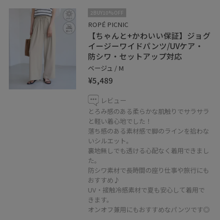
2BUY10%OFF
ROPÉ PICNIC
【ちゃんと+かわいい保証】ジョグ
イージーワイドパンツ/UVケア・
防シワ・セットアップ対応
ベージュ / M
¥5,489
レビュー
とろみ感のある柔らかな肌触りでサラサラ
と軽い着心地でした！
落ち感のある素材感で脚のラインを拾わな
いシルエット。
裏地無しでも透ける心配なく着用できまし
た。
防シワ素材で長時間の座り仕事や旅行にも
おすすめ♪
UV・接触冷感素材で夏も安心して着用で
きます。
オンオフ兼用にもおすすめなパンツです◎