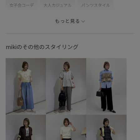
女子会コーデ
大人カジュアル
パンツスタイル
体型カバー
ワントーンコーデ
カジュアルコーデ
もっと見る
シンプルコーデ
きれいめコーデ
ROPÉ PICNIC
ウェーブ
イエベ春
乾燥
トップス
mikiのその他のスタイリング
シャツ/ブラウス
パンツ
バッグ
ショルダーバッグ
シューズ
パンプス
GDH16280
GDS16250
GIA16080
GIX16220
26RPUVCARE
26SS_ジョーゼット
blouse_pickup
RP26SS着映えトップス
Wbottoms_pickup
きれいめ
オフィス
オフィスカジュアル
オンにもオフにも
カジュアル
サイズ調整
サステナブル
サンダル