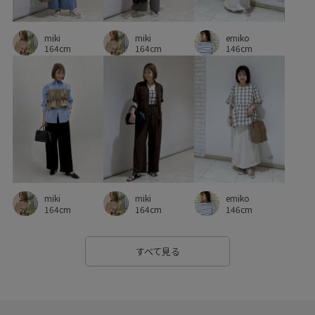
miki
emiko
miki
164cm
146cm
164cm
emiko
miki
miki
146cm
164cm
164cm
すべて見る