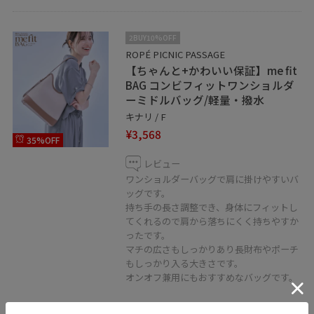
2BUY10%OFF
ROPÉ PICNIC PASSAGE
【ちゃんと+かわいい保証】me fit
BAG コンビフィットワンショルダ
ーミドルバッグ/軽量・撥水
キナリ / F
¥3,568
35%OFF
レビュー
ワンショルダーバッグで肩に掛けやすいバ
ッグです。
持ち手の長さ調整でき、身体にフィットし
てくれるので肩から落ちにくく持ちやすか
ったです。
マチの広さもしっかりあり長財布やポーチ
もしっかり入る大きさです。
オンオフ兼用にもおすすめなバッグです。