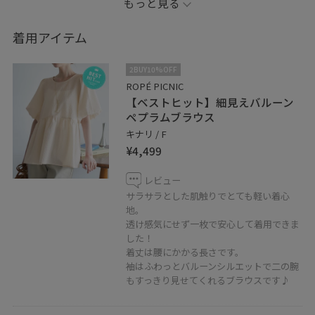
もっと見る
◎品番記載の無い商品は私物を着用しております。
着用アイテム
------------------------
2BUY10%OFF
インスタグラムには日々のスタイリングやプライベー
ROPÉ PICNIC
【ベストヒット】細見えバルーン
ト、私物も載せてます。
ペプラムブラウス
ぜひフォローお願いします♪
キナリ / F
Instagram▶︎ @miki_25k
¥4,499
レビュー
サラサラとした肌触りでとても軽い着心
地。
透け感気にせず一枚で安心して着用できま
した！
着丈は腰にかかる長さです。
袖はふわっとバルーンシルエットで二の腕
もすっきり見せてくれるブラウスです♪