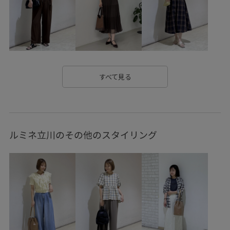
セット
セットアップ
トレンド
バイカラー
フィット感
ベーシック
ポリエステル
ミニバッグ
メッシュ
メッシュ素材
モダン
ワイドパンツ
ワンショルダー
上品
仕事
仕事用
取り外し可能
すべて見る
快適
快適なはき心地
抜け感
接触冷感
撥水加工
機能素材
異素材コンビネーション
立体感
ルミネ立川のその他のスタイリング
落ち着いた色
軽快
通気性
都会的
長財布