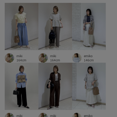
ストラップ
セットアップ対象商品
ソックス
タイツ
デニムに合わせる
トレンド
ナイロン
ニット
ニット素材
ハリ感
フレンチスリーブ
プルオーバー
ヘアアクセサリー
ベルト
ベーシック
ポリエステル
ポリエステル100%
リブ編み
ロング丈
ワイドパンツ
miki
emiko
上品
伸縮性
低身長向け
優雅
光沢感
miki
164cm
146cm
164cm
冷んやり
小物
快適
快適な着心地
接触冷感
春先
楽ちん
機能素材
毛玉になりにくい
滑らかな肌触り
着脱しやすい
立体感
細見え
肌見せ
肌触りが良い
花柄
華やか
薄手
軽やかな素材感
透け感
都会的
金ボタン
高見え
emiko
miki
miki