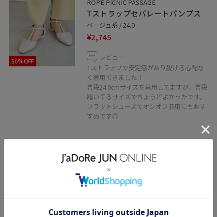
ROPÉ PICNIC PASSAGE
Tストラップセパレートパンプス
ベージュ系 / 24.0
¥2,745
レビュー
50%OFF
Tストラップで安定感があり脱げる心配な
く着用できました！
普段24.0cmサイズを着用してますが、普段
履いてるサイズでちょうどよかったです。
フラットシューズでオンオフ兼用にもおす
すめです◎
2BUY10%OFF
ROPÉ PICNIC PASSAGE
ペーパーライクバケットバッ
グ/2WAY
オフホワイト / F
¥3,245