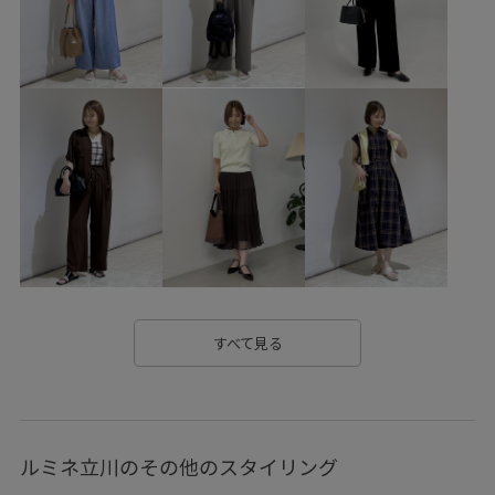
GIN26050
GIX16190
26RPUVCARE
26SSRPgoods
26SSRPジャケット
26SS_エアリーリネンライク
26SSエアリーリネンライク
26SS八方映えニット
RP26SS
RP26SS_goods
RP26SS_サマーニット
UVカット
Wbottoms_pickup
お手入れしやすい
きれいめ
こなれ感
ゆったり
アウター
アクセサリー
ウォーム感
カジュアル
カーディガン
クーポン対象商品
コットン
サイズ調整
すべて見る
サステナブル
サンダル
シャーリング
シワになりにくい
シンプル
シンプルコーデ
ルミネ立川のその他のスタイリング
スカーチョ
スカート
スキニーパンツ
スッキリ