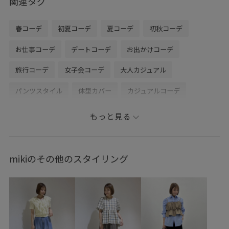
関連タグ
春コーデ
初夏コーデ
夏コーデ
初秋コーデ
お仕事コーデ
デートコーデ
お出かけコーデ
旅行コーデ
女子会コーデ
大人カジュアル
パンツスタイル
体型カバー
カジュアルコーデ
ヘルシーコーデ
きれいめコーデ
ROPÉ PICNIC
もっと見る
ウェーブ
イエベ春
乾燥
トップス
ニット/セーター
ジャケット/アウター
mikiのその他のスタイリング
テーラードジャケット
パンツ
バッグ
ハンドバッグ
シューズ
パンプス
財布/小物
バンダナ/スカーフ
GDM16540
GDS16040
GDV16220
GIA16040