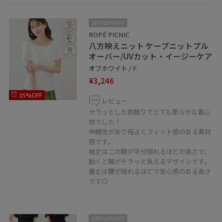
2BUY10%OFF
ROPÉ PICNIC
八方映えニット ケープニットプル
オーバー/UVカット・イージーケア
オフホワイト / F
¥3,246
35%OFF
レビュー
サラッとした肌触りでとても柔らかな着心
地でした！
伸縮性があり程よくフィット感のある素材
感です。
袖丈は二の腕が半分隠れるほどの長さで、
動くと腕がチラッと見えるデザインです。
着丈は腰が隠れるほどで安心感のある長さ
です◎
2BUY10%OFF