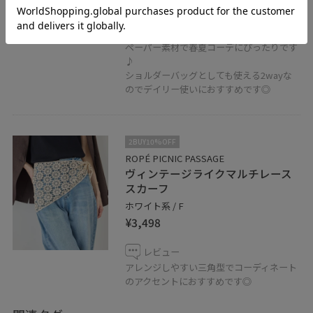
50%OFF
レビュー
円柱型で自立してくれるバケットバッグ。
ペーパー素材で春夏コーデにぴったりです
♪
ショルダーバッグとしても使える2wayな
のでデイリー使いにおすすめです◎
2BUY10%OFF
ROPÉ PICNIC PASSAGE
ヴィンテージライクマルチレース
スカーフ
ホワイト系 / F
¥3,498
レビュー
アレンジしやすい三角型でコーディネート
のアクセントにおすすめです◎