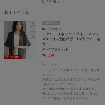
もっと見る
------------------------
着用アイテム
インスタグラムには日々のスタイリングやプライベー
ト、私物も載せてます。
2BUY10%OFF
ぜひフォローお願いします♪
ROPÉ PICNIC
エアリーリネンライク ドルマンジ
Instagram▶︎ @miki_25k
ャケット/接触冷感・UVカット・速
乾
ダークブラウン / F
¥6,368
15%OFF
レビュー
サラサラとした肌触りでとても軽い着心地
でした！
身幅にゆとりがあり身体のラインを拾わず
羽織れるジャケットです。
UV・接触冷感素材で夏も安心な素材感。
着丈はヒップが隠れるほどの長さでした。
オンオフ兼用にもおすすめです◎