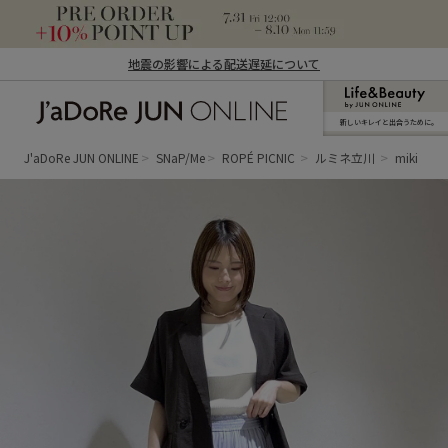
地震の影響による配送遅延について
新しいキレイと出合うために。
J'aDoRe JUN ONLINE（ジャドール ジュ
ン オンライン）
J'aDoRe JUN ONLINE
SNaP/Me
ROPÉ PICNIC
ルミネ立川
miki