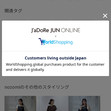
関連タグ
ママコーデ
初夏コーデ
夏コーデ
初秋コーデ
お出かけコーデ
旅行コーデ
アウトドアコーデ
推し活コーデ
女子会コーデ
大人カジュアル
パンツスタイル
ROPÉ PICNIC
ウェーブ
ブルべ冬
乾燥
トップス
カーディガン
パンツ
チノパンツ
もっと見る
バッグ
ショルダーバッグ
GDM16390
GDS16180
GIX16180
1枚でもオシャレ
26mother'sday
nozomiのその他のスタイリング
26RPUVCARE
2WAYで使える
RP26SS
RP26SS_goods
RP26SS_サマーニット