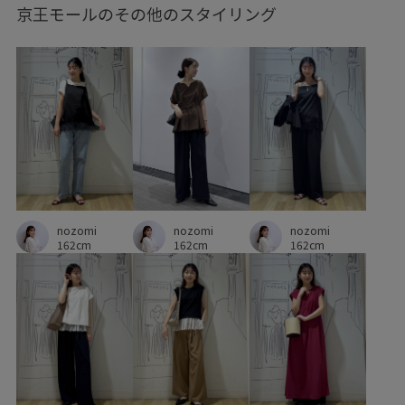
京王モールのその他のスタイリング
ベーシック
ポリウレタン
ポリエステル
レイヤード風
ワントーンコーデ
上品
伸縮性
光沢感
冷んやり
初夏
取り外し可能
差し色
幅広
快適
快適な着心地
接触冷感
日傘
機能素材
立体感
細く見える
脚長効果
落ち感
都会的
長財布
靴
麻
nozomi
nozomi
nozomi
162cm
162cm
162cm