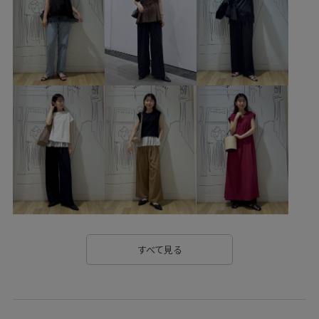
RP26SS_着映えるサマーニット
UVカット
Wbottoms_pickup
きれいめ
さらりとした
アクセサリー
オンにもオフにも
カジュアル
キャッチー
コットン
コットンツイル
コントラスト
ゴム仕様
サイズ調整
サステナブル
サテン
シャリ感
シンプル
スカーフ
スッキリ
ストレスフリー
ストレッチ性
セットアップ
タック
タックデザイン
チノパン
テーパード
デニムに合わせる
トラッド
トレンド
ドライ
すべて見る
ニット
ハンドバッグ
バイカラー
ビジュー
フェイクレザー
ブークレ素材
ベイカーパンツ