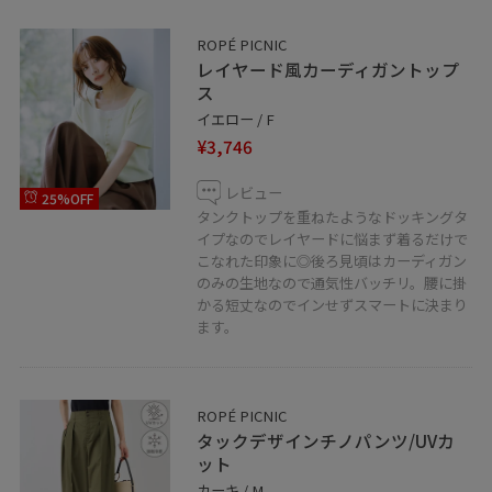
ROPÉ PICNIC
レイヤード風カーディガントップ
ス
イエロー / F
¥3,746
レビュー
25%OFF
タンクトップを重ねたようなドッキングタ
イプなのでレイヤードに悩まず着るだけで
こなれた印象に◎後ろ見頃はカーディガン
のみの生地なので通気性バッチリ。腰に掛
かる短丈なのでインせずスマートに決まり
ます。
ROPÉ PICNIC
タックデザインチノパンツ/UVカ
ット
カーキ / M