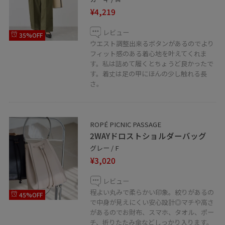
¥4,219
レビュー
35%OFF
ウエスト調整出来るボタンがあるのでより
フィット感のある着心地を叶えてくれま
す。私は詰めて履くとちょうど良かったで
す。着丈は足の甲にほんの少し触れる長
さ。
ROPÉ PICNIC PASSAGE
2WAYドロストショルダーバッグ
グレー / F
¥3,020
レビュー
程よい丸みで柔らかい印象。絞りがあるの
45%OFF
で中身が見えにくい安心設計◎マチや高さ
があるのでお財布、スマホ、タオル、ポー
チ、折りたたみ傘などしっかり入ります。