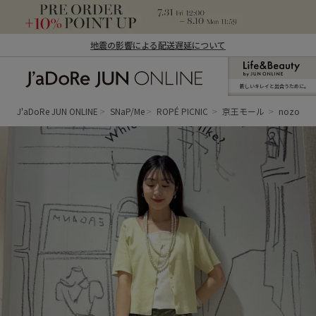
地震の影響による配送遅延について
新しいキレイと出合うために。
J'aDoRe JUN ONLINE（ジャドール ジュ
ン オンライン）
J'aDoRe JUN ONLINE
SNaP/Me
ROPÉ PICNIC
京王モール
nozomi