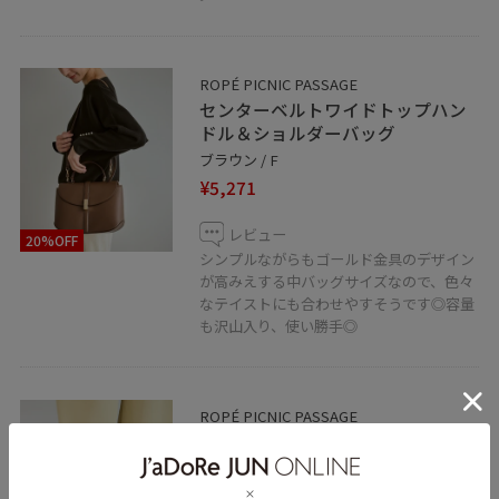
ROPÉ PICNIC PASSAGE
センターベルトワイドトップハン
ドル＆ショルダーバッグ
ブラウン / F
¥5,271
レビュー
20%OFF
シンプルながらもゴールド金具のデザイン
が高みえする中バッグサイズなので、色々
なテイストにも合わせやすそうです◎容量
も沢山入り、使い勝手◎
ROPÉ PICNIC PASSAGE
Tストラップセパレートパンプス
ベージュ系 / 23.5
¥2,745