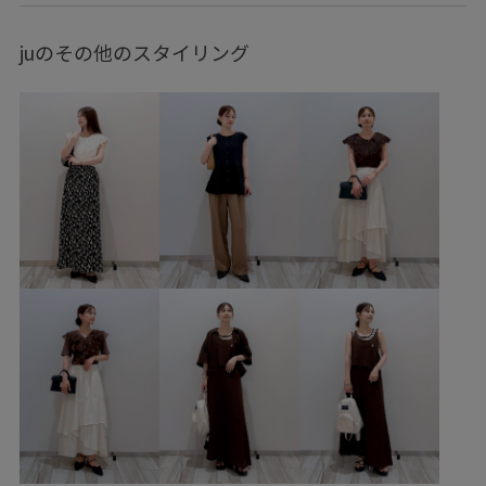
ウェーブ
イエベ秋
乾燥
低身長
トップス
juのその他のスタイリング
ニット/セーター
スカート
バッグ
ショルダーバッグ
シューズ
パンプス
BVC36160
GDM16670
GIA16040
GIX16020
26mother'sday
26officecasual
26RPUVCARE
26SSceremony
26SSRPgoods
26SSシャーベットニット
2BUY10%OFF対象商品
RP26SS
RP26SSceremony
RP26SS_goods
RP26SS_サマーニット
UVケア
vis_26ss_summertops
Vネック
きちんと感
ちゃんとプラスかわいい保証
オケージョン
カジュアル
カラーニット
カーディガン
ケーブル編み
コットン
サンダル