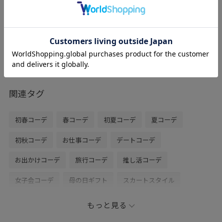
レビュー
普段23or23.5のサイズを履きますが、23.5
50%OFF
でピッタリでした。
ストラップ付きで靴ずれしにくそうです。
甲が出ているので履くだけで抜け感が出ま
す◎
関連タグ
初春コーデ
春コーデ
初夏コーデ
夏コーデ
初秋コーデ
お仕事コーデ
デートコーデ
お出かけコーデ
旅行コーデ
推し活コーデ
女子会コーデ
母の日ギフト
スカートスタイル
体型カバー
ヘルシーコーデ
フェミニンコーデ
もっと見る
シンプルコーデ
きれいめコーデ
ROPÉ PICNIC