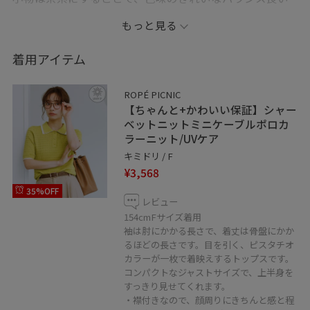
スタイリングに◎
もっと見る
着用アイテム
ROPÉ PICNIC
【ちゃんと+かわいい保証】シャー
ベットニットミニケーブルポロカ
ラーニット/UVケア
キミドリ / F
¥3,568
35%OFF
レビュー
154cmFサイズ着用
袖は肘にかかる長さで、着丈は骨盤にかか
るほどの長さです。目を引く、ピスタチオ
カラーが一枚で着映えするトップスです。
コンパクトなジャストサイズで、上半身を
すっきり見せてくれます。
・襟付きなので、顔周りにきちんと感と程