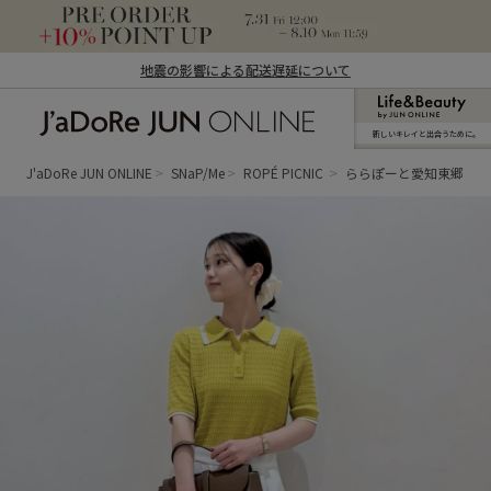
地震の影響による配送遅延について
新しいキレイと出合うために。
J'aDoRe JUN ONLINE（ジャドール ジュ
ン オンライン）
J'aDoRe JUN ONLINE
SNaP/Me
ROPÉ PICNIC
ららぽーと愛知東郷