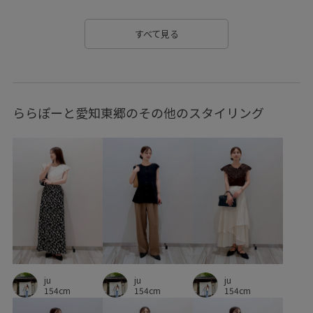
シアー
シアー感
シャリ感
ジャケット
すべて見る
ジャストサイズ
スカーフ
スッキリ
ストラップ
セットアップ
ソックス
タイツ
デニムに合わせる
ららぽーと愛知東郷のその他のスタイリング
ドライ
ドライタッチ
ナイロン
ニット
パンツ
フェミニン
フレアスカート
ベルト
ベーシック
ペプラム
ボリューム感
メリハリ
ローファー
ワイドパンツ
上品
伸縮性
取り外し可能
定番
定番色
日傘
春先
柔らかな印象
柔らかな雰囲気
肌見せ
肌触りが良い
華やか
落ち感
薄手
ju
ju
透かし編み
透け感
長財布
ju
154cm
154cm
154cm