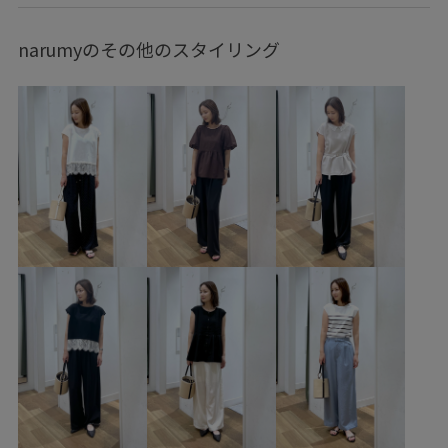
26SSシャーベットニット
2BUY10%OFF対象商品
narumyのその他のスタイリング
RP26SS
RP26SS_goods
RP26SS_サマーニット
UVカット
UVケア
Vネック
ちゃんとプラスかわいい保証
ウエスト切り替え
カラーニット
カーディガン
コットン
サンダル
シアー
シアー感
シアー素材
シャリ感
スカーフ
スタイルアップ
スッキリ
ストラップ
ソックス
タイツ
タイト
デニムに合わせる
ドライ
ドライタッチ
ナイロン
ニット
ベーシック
ベーシックカラー
ペプラム
メリハリ
レイヤード風
ワイドパンツ
上品
伸縮性
冷んやり
切り替え