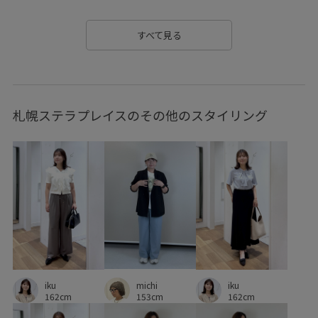
大人の女性
接触冷感
春先
機能素材
清涼感
すべて見る
肌見せ
肌触りが良い
脚長効果
薄手
透かし編み
透け感
札幌ステラプレイスのその他のスタイリング
michi
iku
iku
153cm
162cm
162cm