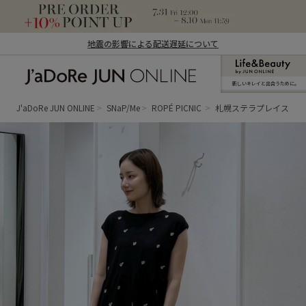
地震の影響による配送遅延について
新しいキレイと出合うために。
J'aDoRe JUN ONLINE（ジャドール ジュ
ン オンライン）
J'aDoRe JUN ONLINE
SNaP/Me
ROPÉ PICNIC
札幌ステラプレイス