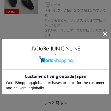
レビュー
ベルトばフック使用なので着脱しやすいで
50%OFF
す。
素足はもちろん、ソックス合わせで雰囲気
かえても◎
きれいめ、カジュアルでもお使いいただけ
ます。
関連タグ
初春コーデ
春コーデ
初夏コーデ
夏コーデ
デートコーデ
お出かけコーデ
大人カジュアル
パンツスタイル
ROPÉ PICNIC
ストレート
イエベ秋
ノーマル
トップス
ニット/セーター
パンツ
シューズ
パンプス
GDM16660
GDS16260
もっと見る
GIA16040
26RPUVCARE
26SSRPgoods