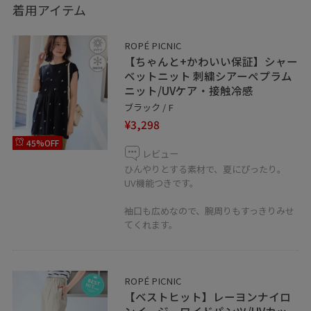
着用アイテム
ROPÉ PICNIC
【ちゃんと+かわいい保証】シャー
ベットニット 刺繍シアーペプラム
ニット/UVケア・接触冷感
ブラック / F
¥3,298
45%OFF
レビュー
ひんやりとする素材で、夏にぴったり。
UV機能つきです。
袖口も広めなので、腕周りもすっきりみせ
てくれます。
ROPÉ PICNIC
【ベストヒット】レーヨンナイロ
ンイージーワイドパンツ/UVカッ