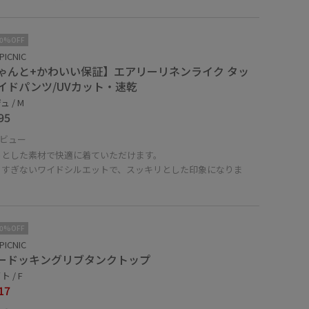
10%OFF
PICNIC
ゃんと+かわいい保証】エアリーリネンライク タッ
イドパンツ/UVカット・速乾
 / M
95
ビュー
っとした素材で快適に着ていただけます。
りすぎないワイドシルエットで、スッキリとした印象になりま
10%OFF
PICNIC
ードッキングリブタンクトップ
 / F
17