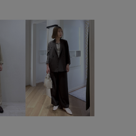
ャケット
26SSRP羽織り
26SS_エアリーリネンライク
mefitBAG
RP26SS
RP26SS_goods
RP26SSインナー
感
きれいめ
カジュアル
カットソー
ネートのアクセント
サイズ調整
サステナブル
シアー
プル
シンプルなデザイン
ジャケット
スッキリ
ットアップ対象商品
テレコ素材
デニムに合わせる
デザイン
ニット
ニュアンスがある
フリーサイズ
ー
ミニバッグ
メッシュ
ラメ
リブ
丈
ワンショルダー
ワンピース
上品
伸縮性
大人な雰囲気
大人カジュアル
大容量
柔らかい風合い
い厚み
薄手
財布
長財布
高見え