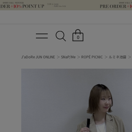
0
J'aDoRe JUN ONLINE
SNaP/Me
ROPÉ PICNIC
ルミネ池袋