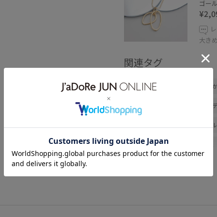
ゴールド
¥2,0
レ
大き
関連タグ
関東26ss①
ちゃんとプラス
デートコーデ
お出かけコー
ワントーンコーデ
カジュア
ブルべ夏
乾燥
トップス
テーラードジャケット
パン
ネックレス
GDF16060
G
0318PRESS対象商品
26moth