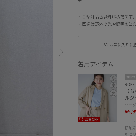
す。
・ご紹介品番以外は私物です
・画像は野外の光や照明の当
お気に入りに
着用アイテム
2BUY
ROPÉ 
【ち
ルジ
ベージュ
¥5,9
25%OFF
レ
接触
ゆと