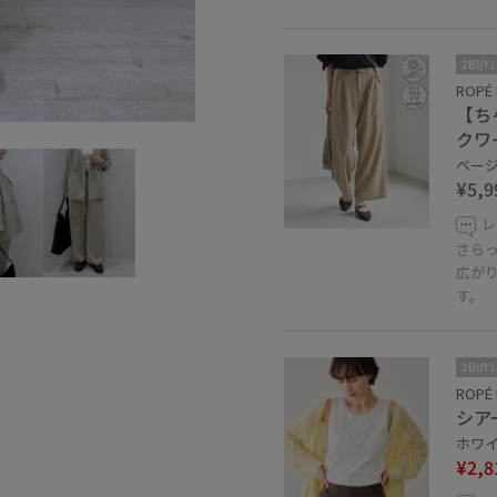
2BUY
ROPÉ 
【ち
クワ
ベージュ
¥5,9
レ
さら
広が
す。
2BUY
ROPÉ 
シア
ホワイト
¥2,8