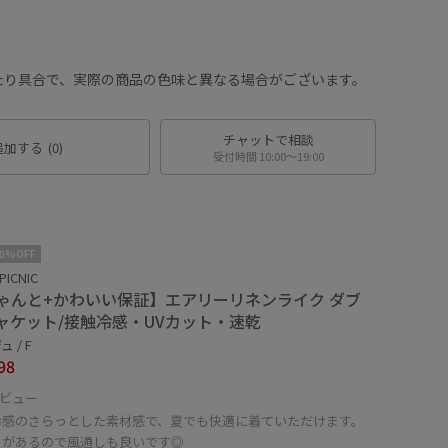
。
たり具合で、実際の商品の色味と異なる場合がございます。
チャットで相談
追加する
(0)
受付時間 10:00〜19:00
10%OFF
PICNIC
ゃんと+かわいい保証】エアリーリネンライク ダブ
ャケット/接触冷感・UVカット・速乾
 / F
98
ビュー
冷感のさらっとした素材感で、夏でも快適に着ていただけます。
りがあるので風通しも良いです◎