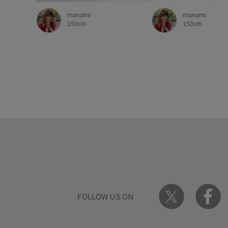
manami
manami
150cm
150cm
FOLLOW US ON