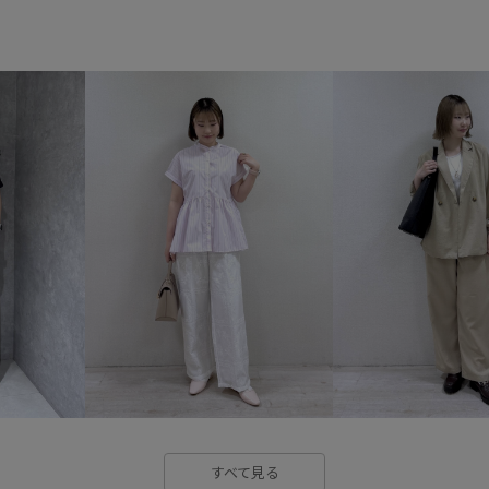
26SSRPgoods
26SSRPジ
26SSエアリーリネンライク
Wbottoms_pickup
きちんと
クーポン対象商品
コーディ
シアー素材
シャツ
シン
スッキリ見え
セット
セ
トレンドカラー
ドッキング
ベーシック
ベーシックカラ
レイヤードスタイル
ロング
光沢感
型崩れしにくい
着回しやすい
秋冬
程よ
すべて見る