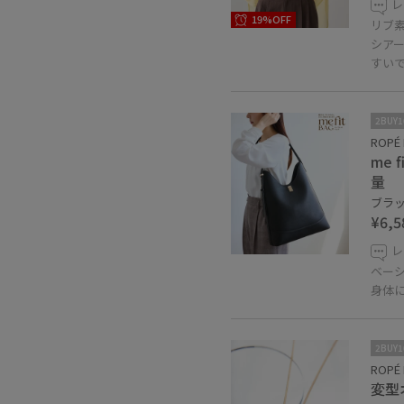
レ
19%OFF
リブ
シア
すい
2BUY
ROPÉ 
me
量
ブラック
¥6,5
レ
ベー
身体
2BUY
ROPÉ 
変型