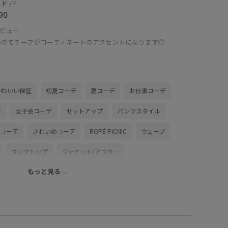
 / F
90
ビュー
めのモチーフがコーディネートのアクセントになります◎
かわいい保証
初夏コーデ
夏コーデ
お仕事コーデ
デ
女子会コーデ
セットアップ
パンツスタイル
ルコーデ
きれいめコーデ
ROPÉ PICNIC
ウェーブ
タンクトップ
ジャケット/アウター
もっと見る
ツ
バッグ
ショルダーバッグ
アクセサリー
DS16220
GDV16230
GIX16160
GIZ16090
er'sday
26RPUVCARE
26SSlightouter_5