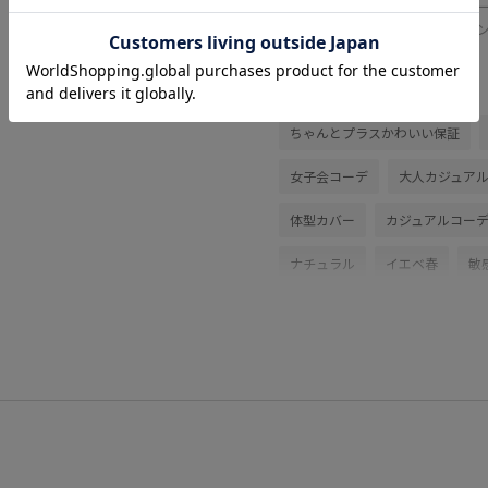
ルダ
ポイ
関連タグ
ちゃんとプラスかわいい保証
女子会コーデ
大人カジュア
体型カバー
カジュアルコー
ナチュラル
イエベ春
敏
テーラードジャケット
パン
GDM16650
GDS16220
26mother'sday
26RPUVCAR
26SS_エアリーリネンライク
mefitBAG
RP26SS
RP26