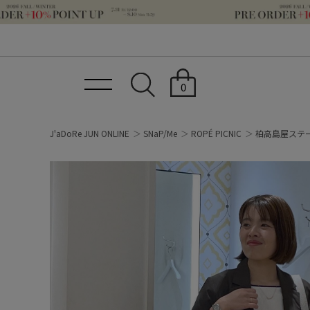
0
J'aDoRe JUN ONLINE
SNaP/Me
ROPÉ PICNIC
柏高島屋ステ