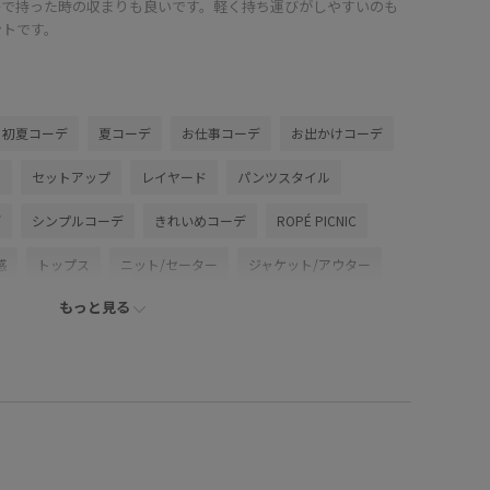
ーで持った時の収まりも良いです。軽く持ち運びがしやすいのも
ントです。
初夏コーデ
夏コーデ
お仕事コーデ
お出かけコーデ
ル
セットアップ
レイヤード
パンツスタイル
デ
シンプルコーデ
きれいめコーデ
ROPÉ PICNIC
感
トップス
ニット/セーター
ジャケット/アウター
もっと見る
ツ
バッグ
ショルダーバッグ
シューズ
パンプス
GDV16230
GIA16040
GIX16150
0318PRESS対象商品
E
26SSRPgoods
26SSRPジャケット
26SSRP羽織り
26SSエアリーリネンライク
26SSシャーベットニット
SS_goods
UVケア
Vネック
Wbottoms_pickup