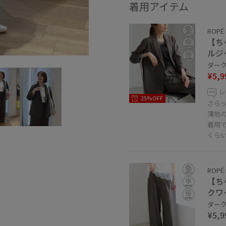
着用アイテム
ROPÉ 
【ち
ルジ
ダーク
¥5,9
レ
25%OFF
さら
薄地
着用
くら
ROPÉ 
【ち
クワ
ダーク
¥5,9