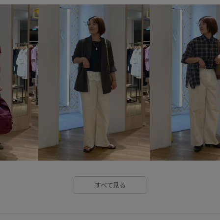
アクセサリー
アクリル
サステナブル
サンダル
シンプル
ジャケット
ス
ストレスフリー
セット
デイリー使い
デニムに合わ
ナイロン
ニット
ハリ感
ペプラム
ポケット付き
ワイドパンツ
ワンショルダ
伸縮性
優秀アイテム
取
すべて見る
旬の着こなし
春先
清涼
長さ調節可能
長財布