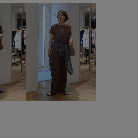
ウール
カラーニット
カーディガン
コットン
シアー
シボ感
シャツ
シャツワンピース
シャリ感
カート
スカーフ
スッキリ
ストラップ
セットアップ対象商品
ソックス
タイツ
チェーン
せる
トレンド感
トートバッグ
ドライ
ドライタッチ
フェイクレザー
ベーシック
ベーシックカラー
ポーチ
ミニバッグ
ミニマル
リブ編み
レモン
ー
ワンピース
上品
二の腕が隠れる
五分袖
り外し可能
差し色
形がかわいい
快適
抜け感
感
肌見せ
肌触りが良い
薄手
透かし編み