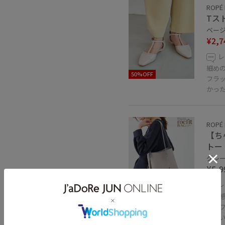
ROPÉ 
Tス
ベージュ
¥2,7
レ
細め
50%OFF
フラ
かった
ROPÉ 
【ち
トー
グレー系
¥5,9
レ
シボ
す。
って