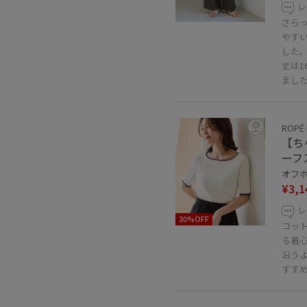
レ
さら
やす
した
丈は1
まし
ROPÉ 
【ち
ーフ
オフホ
¥3,1
レ
30%OFF
コッ
る着
沿う
すす