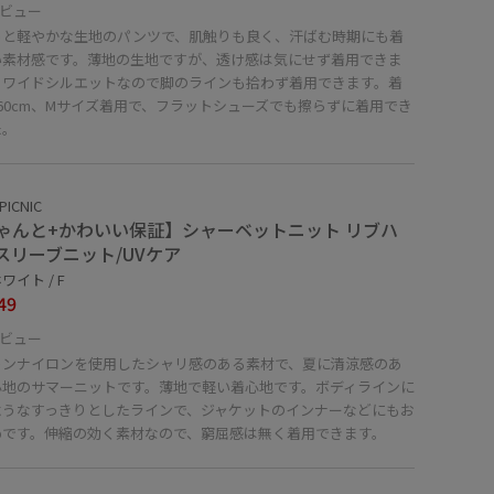
ビュー
っと軽やかな生地のパンツで、肌触りも良く、汗ばむ時期にも着
い素材感です。薄地の生地ですが、透け感は気にせず着用できま
。ワイドシルエットなので脚のラインも拾わず着用できます。着
60cm、Mサイズ着用で、フラットシューズでも擦らずに着用でき
た。
PICNIC
ゃんと+かわいい保証】シャーベットニット リブハ
スリーブニット/UVケア
ワイト / F
49
ビュー
トンナイロンを使用したシャリ感のある素材で、夏に清涼感のあ
心地のサマーニットです。薄地で軽い着心地です。ボディラインに
ようなすっきりとしたラインで、ジャケットのインナーなどにもお
めです。伸縮の効く素材なので、窮屈感は無く着用できます。