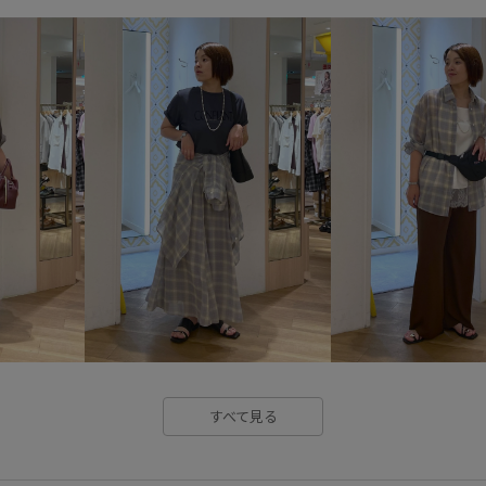
UVケア
Vネック
きちん
カットソー
カラーニット
コットンツイル
ゴム仕様
シアー感
シアー素材
シ
スタイルアップ
スッキリ
セットアップ
ソックス
チノパン
テーパード
デ
ナイロン
ニット
ハリ感
ブラウス
ブークレ素材
ポリエステル
ポーチ
メ
すべて見る
ワンピース
上品
伸縮性
女性らしさ
定番
定番色