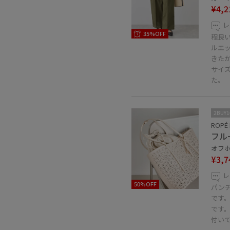
¥4,2
レ
35%OFF
程良
ルエ
きたか
サイ
た。
2BUY
ROPÉ 
フル
オフホ
¥3,7
レ
50%OFF
パン
です
です
付い