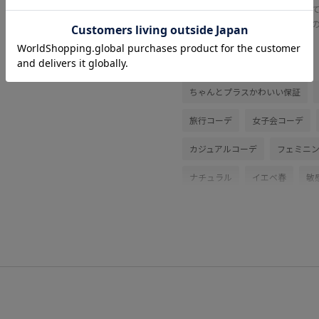
とし
きる
関連タグ
ちゃんとプラスかわいい保証
旅行コーデ
女子会コーデ
カジュアルコーデ
フェミニ
ナチュラル
イエベ春
敏
バッグ
トートバッグ
シ
GDM16660
GDS16180
26mother'sday
26RPUVCAR
26SSシャーベットニット
2