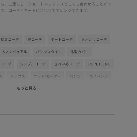
ても、二連にしてショートネックレスとしても合わせることがで
ので、コーディネートに合わせてアレンジできます。
初夏コーデ
夏コーデ
デートコーデ
お出かけコーデ
大人カジュアル
パンツスタイル
体型カバー
ンコーデ
シンプルコーデ
きれいめコーデ
ROPÉ PICNIC
感
トップス
ニット/セーター
パンツ
チノパンツ
もっと見る
ューズ
パンプス
アクセサリー
ネックレス
GIA16040
GIX16130
GIZ16130
0318PRESS対象商品
E
26SSlightouter_1
26SSRPgoods
WAYで使える
RP26SS
RP26SS_goods
UVカット