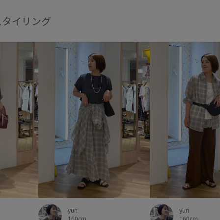
立体感
肌見せ
肌触りが
スタイリング
長財布
麻
yuri
yuri
160cm
160cm