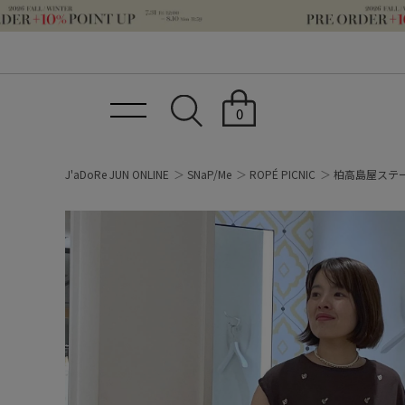
0
J'aDoRe JUN ONLINE
SNaP/Me
ROPÉ PICNIC
柏高島屋ステ