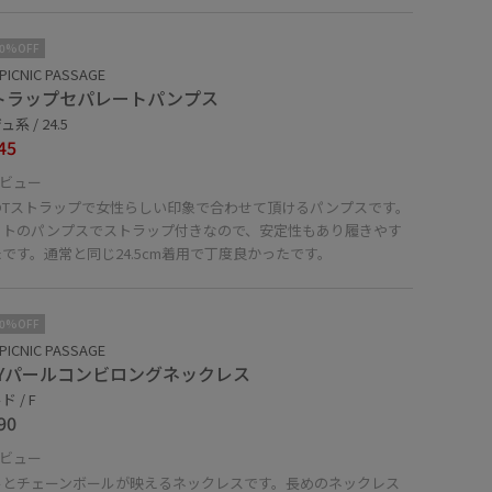
10%OFF
PICNIC PASSAGE
トラップセパレートパンプス
系 / 24.5
45
ビュー
のTストラップで女性らしい印象で合わせて頂けるパンプスです。
ットのパンプスでストラップ付きなので、安定性もあり履きやす
です。通常と同じ24.5cm着用で丁度良かったです。
10%OFF
PICNIC PASSAGE
AYパールコンビロングネックレス
 / F
90
ビュー
ルとチェーンボールが映えるネックレスです。長めのネックレス