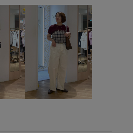
と感
きれいめ
ウエスト切り替え
カジュアル
カーディガン
カードケース
キーホルダー
コットン
サイズ調整
サステナブル
サンダル
シアー
ャリ感
ショルダーバッグ
シンプル
スカーフ
ストラップ
ストレスフリー
ストレッチ性
タイツ
タイト
タック
タックデザイン
チェーン
ニムに合わせる
トラッド
ドライ
ドライタッチ
パール
フルーレットパンチングレース
フレアスカート
ベーシック
ベーシックカラー
ペプラム
ポリウレタン
リハリ
モダン
レイヤード風
ワイドパンツ
光沢感
冷んやり
切り替え
大人の女性
幅広
接触冷感
春先
春夏
機能素材
清涼感