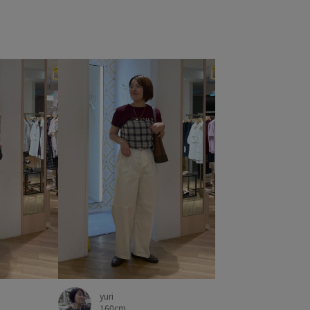
良い
脚長効果
華やか
薄手
透かし編み
透け感
yuri
160cm