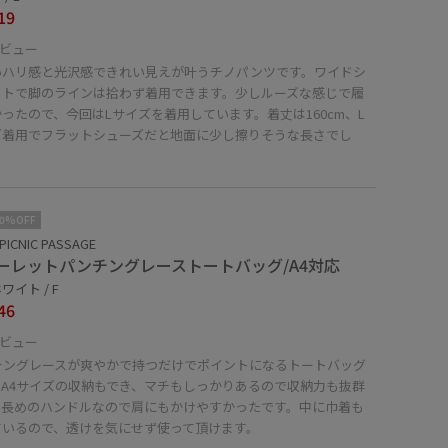
19
ビュー
いハリ感と光沢感できれい見えが叶うチノパンツです。ワイドシ
ットで脚のラインは拾わず着用できます。少しルーズな感じで履
ったので、今回はLサイズを着用しています。着丈は160cm、L
ズ着用でフラットシューズだと地面に少し擦りそうな長さでし
10%OFF
PICNIC PASSAGE
ーレットパンチングレーストートバッグ/A4対応
ワイト / F
46
ビュー
チングレースが爽やかで持つだけでポイントになるトートバッグ
。A4サイズの収納もでき、マチもしっかりあるので収納力も抜群
。長めのハンドルなので肩にもかけやすかったです。中に巾着も
ているので、透けを気にせず使って頂けます。