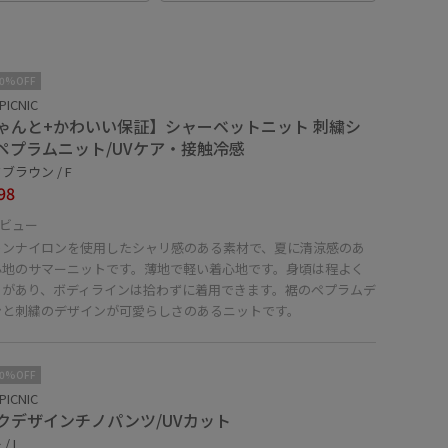
10%OFF
PICNIC
ゃんと+かわいい保証】シャーベットニット 刺繍シ
ペプラムニット/UVケア・接触冷感
ブラウン / F
98
ビュー
トンナイロンを使用したシャリ感のある素材で、夏に清涼感のあ
心地のサマーニットです。薄地で軽い着心地です。身頃は程よく
りがあり、ボディラインは拾わずに着用できます。裾のペプラムデ
ンと刺繍のデザインが可愛らしさのあるニットです。
10%OFF
PICNIC
クデザインチノパンツ/UVカット
/ L