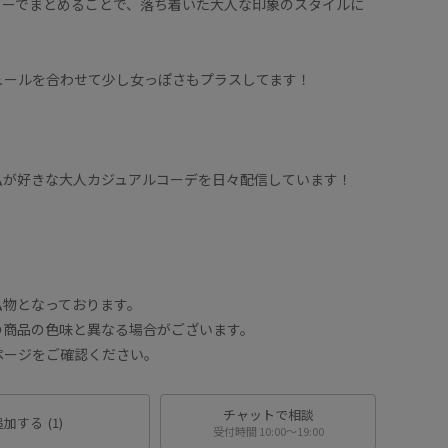
ラーでまとめることで、落ち着いた大人な印象のスタイルに
ュールを合わせて少し女っぽさもプラスしてます！
私が好きな大人カジュアルコーデを日々配信しています！
！
私物となっております。
の商品の色味と異なる場合がございます。
ページをご確認ください。
チャットで相談
追加する
(1)
受付時間 10:00〜19:00