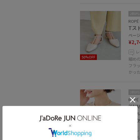
2BUY
ROPÉ 
Tス
ベージュ
¥2,7
レ
50%OFF
細め
フラ
かった
2BUY
ROPÉ 
2W
ゴールド
¥2,0
レ
パー