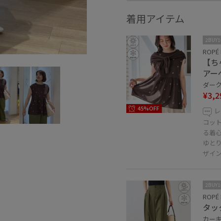
着用アイテム
2BUY
ROPÉ 
【ち
アー
ダーク
¥3,2
45%OFF
レ
コッ
る着
ゆと
ザイ
2BUY
ROPÉ 
タッ
カーキ 