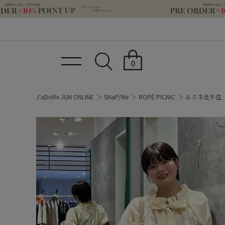
0
J'aDoRe JUN ONLINE
SNaP/Me
ROPÉ PICNIC
ルミネ北千住