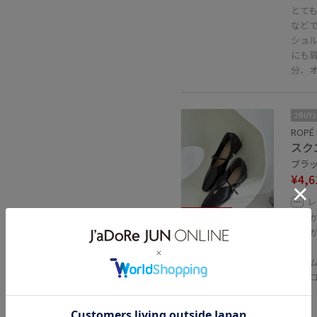
とて
など
ショ
にも
分、
2BUY
ROPÉ 
スク
ブラック
¥4,6
レ
30%OFF
柔ら
先端
ます
デニ
広い
関連タグ