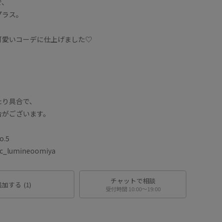
で、
プラス。
可愛いコーデに仕上げました♡
。
たり具合で、
合がございます。
.5
lumineoomiya
チャットで相談
追加する
(1)
受付時間 10:00〜19:00