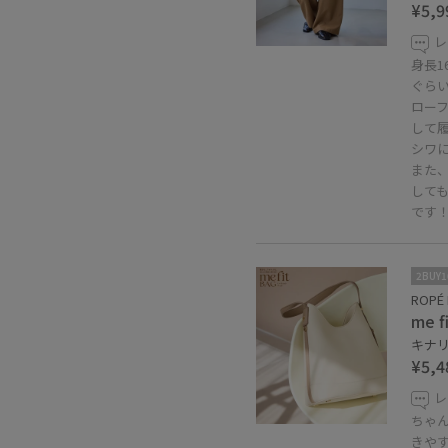
¥5,9
レ
身長1
ぐら
ロー
して
シワ
また
して
です
2BUY
ROPÉ 
me
キナリ系
¥5,4
レ
ちゃ
きや