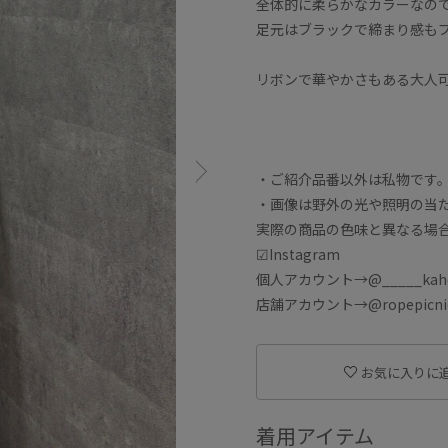
全体的に柔らかなカラーなの
足元はブラックで締まり感も
リボンで華やかさもある大人
・ご紹介品番以外は私物です
・画像は野外の光や照明の当
実際の商品の色味と異なる場
☑︎Instagram
個人アカウント→@_____kaho
店舗アカウント→@ropepicnic_
お気に入りに
着用アイテム