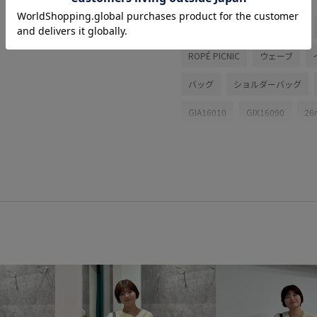
夏コーデ
お出かけコーデ
ROPÉ PICNIC
ウェーブ
バッグ
ショルダーバッグ
GIA16010
GIX16090
26
26SS15
26SS20
26SS2
26SS_夏のお仕事ブラウス
2
mefitBAG
RP26SS
RP26
オケージョン
オフィス
クーポン対象商品
サイズ調
ジャケット
スクエアトゥ
セット
セットアップ対象商