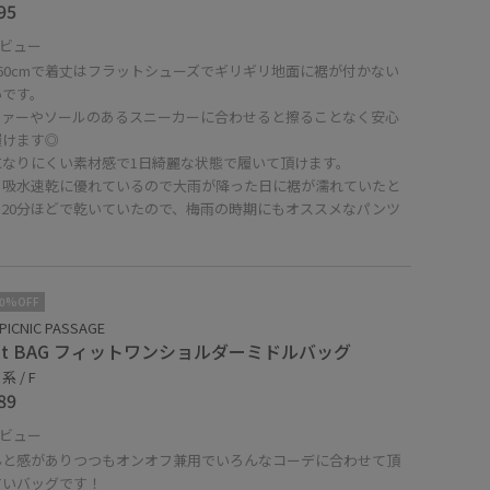
95
ビュー
60cmで着丈はフラットシューズでギリギリ地面に裾が付かない
いです。
ファーやソールのあるスニーカーに合わせると擦ることなく安心
履けます◎
になりにくい素材感で1日綺麗な状態で履いて頂けます。
、吸水速乾に優れているので大雨が降った日に裾が濡れていたと
も20分ほどで乾いていたので、梅雨の時期にもオススメなパンツ
！
10%OFF
PICNIC PASSAGE
 fit BAG フィットワンショルダーミドルバッグ
 / F
89
ビュー
んと感がありつつもオンオフ兼用でいろんなコーデに合わせて頂
すいバッグです！