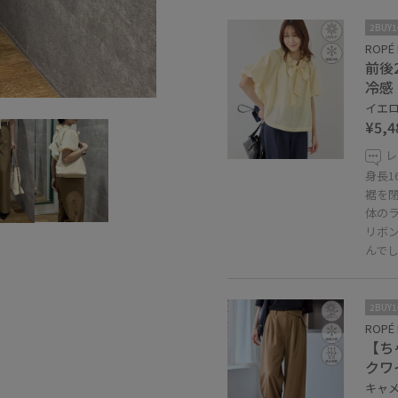
2BUY
ROPÉ 
前後
冷感
イエロー
¥5,4
レ
身長1
裾を
体の
リボ
んで
2BUY
ROPÉ 
【ち
クワ
キャメル