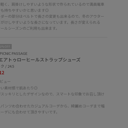
も軽く、肩掛けしやすいような形状で作られているので満員電車
でも持ちやすいかと思います◎
ルダーの部分はベルトで長さの変更も出来るので、冬のアウター
肩がけしやすいような長さになっています。長さが変えられる
オールシーズンのご利用も出来ます。
10%OFF
PICNIC PASSAGE
エアトゥローヒールストラップシューズ
 / 24.5
12
ビュー
かい素材感で肌あたり◎
がスッキリとしたデザインなので、スマートな印象でお召し頂け
。
ムパンツわ合わせたカジュアルコーデから、綺麗めコーデまで幅
コーデにも合わせて頂きやすいです。