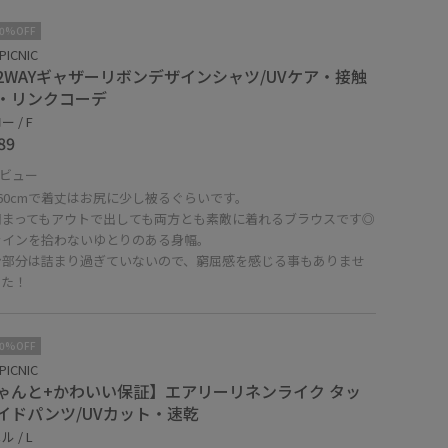
10%OFF
PICNIC
2WAYギャザーリボンデザインシャツ/UVケア・接触
・リンクコーデ
 / F
89
ビュー
60cmで着丈はお尻に少し被るぐらいです。
閉まってもアウトで出しても両方とも素敵に着れるブラウスです◎
ラインを拾わないゆとりのある身幅。
ン部分は詰まり過ぎていないので、窮屈感を感じる事もありませ
した！
10%OFF
PICNIC
ゃんと+かわいい保証】エアリーリネンライク タッ
イドパンツ/UVカット・速乾
 / L