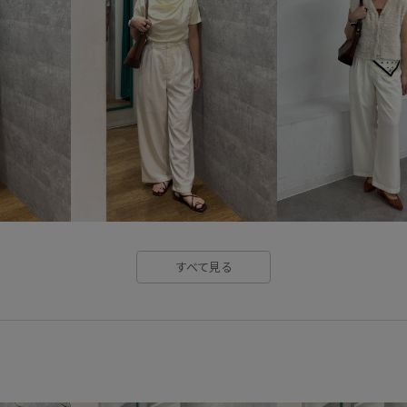
ワイドパンツ
ワンショルダ
光沢感
取り外し可能
接
落ち感
長財布
すべて見る