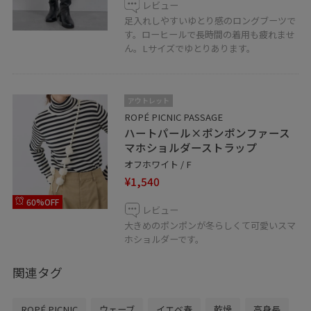
レビュー
足入れしやすいゆとり感のロングブーツで
す。ローヒールで長時間の着用も疲れませ
ん。Lサイズでゆとりあります。
アウトレット
ROPÉ PICNIC PASSAGE
ハートパール×ポンポンファース
マホショルダーストラップ
オフホワイト / F
¥1,540
60%OFF
レビュー
大きめのポンポンが冬らしくて可愛いスマ
ホショルダーです。
関連タグ
ROPÉ PICNIC
ウェーブ
イエベ春
乾燥
高身長