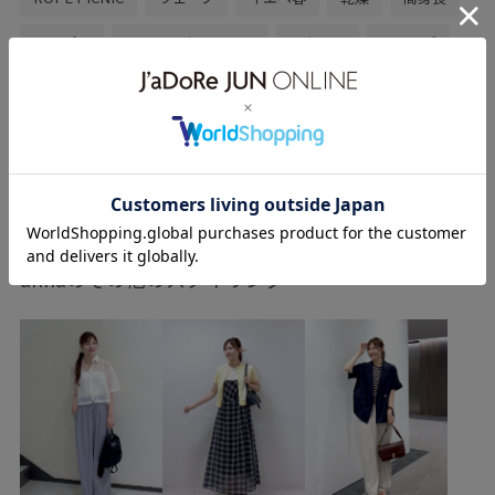
トップス
Tシャツ/カットソー
スカート
シューズ
ブーツ
雑貨/ホビー/スポーツ/ペット
モバイルアクセサリー
GDC54100
GDM53400
GIA64090
GII84740
44wSPECIAL PRICE
もっと見る
newceremony
ROP?PICNIC_TIMESALE
RP1102
RP24aebagshoes
Wトップス_pickup
クーポン対象商品
annaのその他のスタイリング
サステナブル