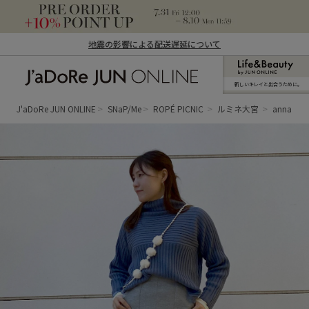
地震の影響による配送遅延について
新しいキレイと出合うために。
J'aDoRe JUN ONLINE（ジャドール ジュ
ン オンライン）
J'aDoRe JUN ONLINE
SNaP/Me
ROPÉ PICNIC
ルミネ大宮
anna