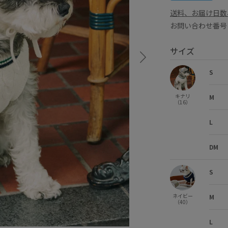
送料、お届け日数
お問い合わせ番号 G
サイズ
S
キナリ
M
（16）
L
DM
S
ネイビー
M
（40）
L