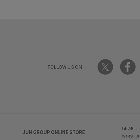
FOLLOW US ON
Life&Beau
JUN GROUP ONLINE STORE
wa-syu OF