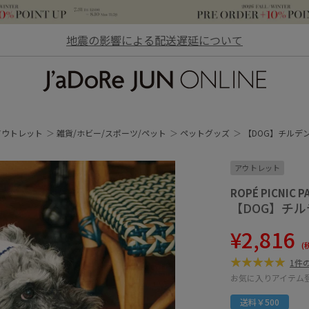
地震の影響による配送遅延について
JaDoRe JUN ONLINE
アウトレット
雑貨/ホビー/スポーツ/ペット
ペットグッズ
【DOG】チルデ
アウトレット
ROPÉ PICNIC P
【DOG】チ
¥2,816
(
1件
お気に入りアイテム
送料￥500