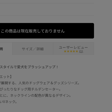
DM
×
この商品は現在販売しておりません
ユーザーレビュー
明
サイズ／詳細
(1)
スタイルで愛犬をブラッシュアップ！
エット】
CNICが展開する、人気のドッグウェア＆グッズシリーズ。
ぴったりなドッグ用チルデンセーター。
とに、ネックラインの配色が異なるデザイン。
いVネック。