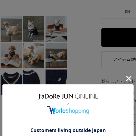
ネイビー (40)
S
×
M
×
L
×
DM
アイテム説
秋らしいトラッド
【デザイン・シル
・ROPE' PI
・秋冬のお散歩に
・身頃のカラーご
・窮屈さを感じな
【カラー】