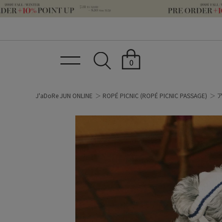
0
J'aDoRe JUN ONLINE
ROPÉ PICNIC
(ROPÉ PICNIC PASSAGE)