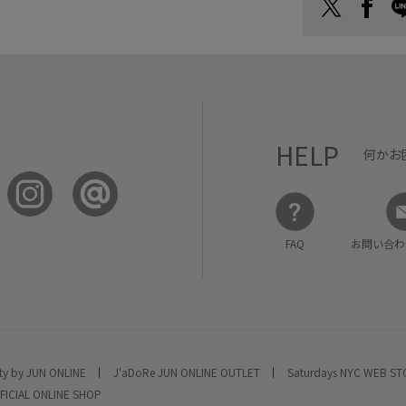
HELP
何かお
FAQ
お問い合わ
ty by JUN ONLINE
J'aDoRe JUN ONLINE OUTLET
Saturdays NYC WEB S
FICIAL ONLINE SHOP