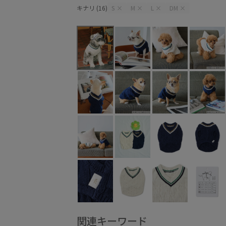
キナリ (16)
S
×
M
×
L
×
DM
×
関連キーワード