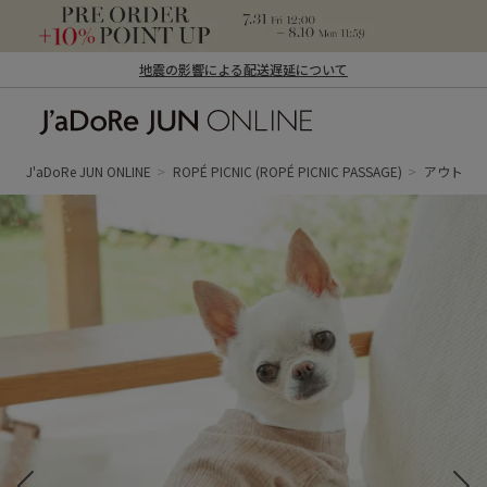
地震の影響による配送遅延について
J'aDoRe JUN ONLINE（ジャドール ジュ
ン オンライン）
J'aDoRe JUN ONLINE
ROPÉ PICNIC
(ROPÉ PICNIC PASSAGE)
アウトレ