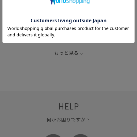
関連タグ
44wSPECIAL PRICE
KIDS_DOG
pic0627
ペットグッズ
レイヤード
レイヤードワンピース
期間限定イベント対象
雑貨/ホビー/スポーツ
もっと見る
HELP
何かお困りですか？