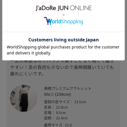
154cm SIZE:23.0
160cm SIZE:24.0
147cm SIZE:23.0
スタッフレビュー
プライベートで3年愛用するほど履きやすくてオス
スメのNIKE AIR MAX KOKO♡
一定の厚底なのでバランス崩すことなく軽くて履き
やすい！足の負担も少ないので長時間履いていても
疲れにくいです。
鳥栖プレミアムアウトレット
Shi☆ (154cm)
普段の足サイズ： 23.5cm
足長： 22.8cm
足幅： 9.3cm
足囲： 22.4cm
着用サイズ : 23.0