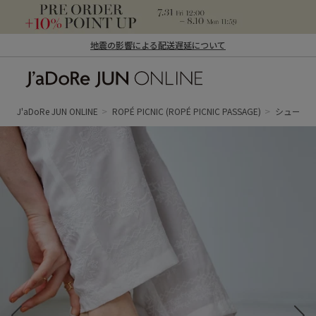
地震の影響による配送遅延について
J'aDoRe JUN ONLINE（ジャドール ジュ
ン オンライン）
J'aDoRe JUN ONLINE
ROPÉ PICNIC
(ROPÉ PICNIC PASSAGE)
シューズ