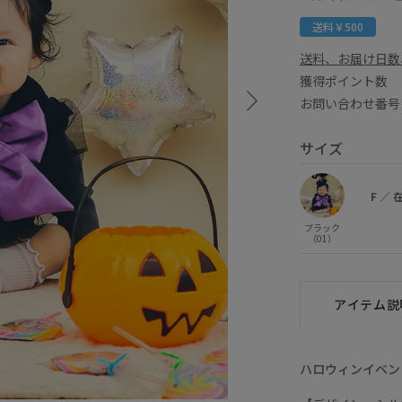
送料￥500
送料、お届け日数
獲得ポイント
お問い合わせ番号 G
サイズ
F
／
ブラック
（01）
アイテム説
ハロウィンイベン