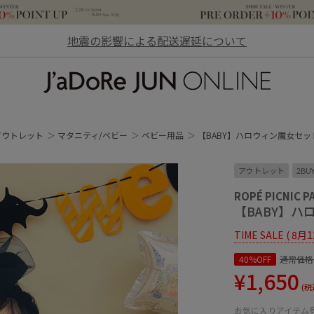
地震の影響による配送遅延について
JaDoRe JUN ONLINE
アウトレット
マタニティ/ベビー
ベビー用品
【BABY】ハロウィン魔女セッ
アウトレット
2BU
ROPÉ PICNIC P
【BABY】
TIME SALE ( 8月
40%OFF
通常価格
¥1,650
(税
お気に入りアイテム