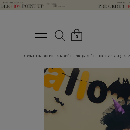
0
J'aDoRe JUN ONLINE
ROPÉ PICNIC
(ROPÉ PICNIC PASSAGE)