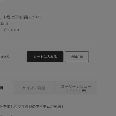
、お届け日時指定について
数
15pt
II64010
カートに入れる
在庫あり
店舗在庫
ユーザーレビュー
明
サイズ／詳細
(0)
トを楽しむママ必見のアイテムが登場！