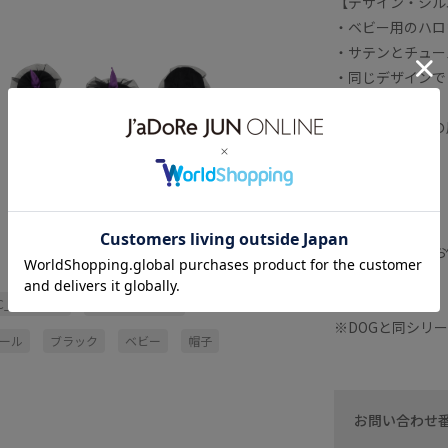
【デザイン・シル
・ベビー用のハロ
・サテンとチュー
・同じデザインでドッ
【カラー】
・ブラックのみの
＜目安サイズ＞
80cm〜90cm
※撮影時の光、お
ます。
C_TIMESALE
RP30offormore
※DOGと同シリ
ール
ブラック
ベビー
帽子
お問い合わせ