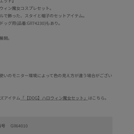
エット】
ウィン魔女コスプレセット。
ルで飾った、スタイと帽子のセットアイテム。
グ用(品番:GII74230)もあり。
展開。
使いのモニター環境によって色の見え方が違う場合がござい
ーズアイテム
「【DOG】ハロウィン魔女セット」
はこちら。
番号
GII64010