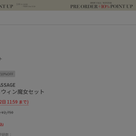
ト
Y10%OFF
ASSAGE
ハロウィン魔女セット
12日 11:59 まで)
:
¥2,750
込)
登録数：