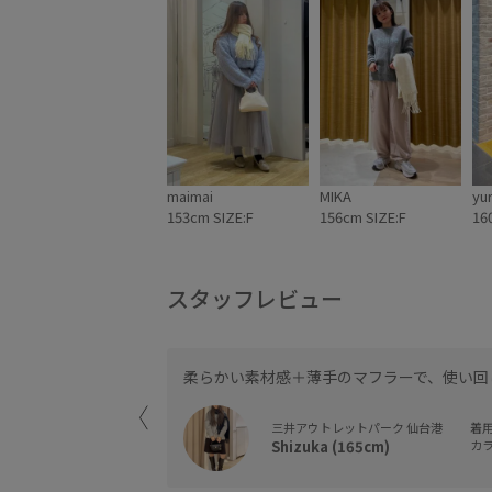
maimai
MIKA
yur
153cm SIZE:F
156cm SIZE:F
16
スタッフレビュー
柔らかい素材感＋薄手のマフラーで、使い回
三井アウトレットパーク 仙台港
着用
Shizuka (165cm)
カラ