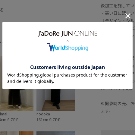
後加工を施してい
ル
ニュアンスカラー
フリンジ
る
・寒い日に嬉しい
ーン
滑らかな肌触り
静電気防止
【デザイン・シル
・スタイリングに
・サイドのフリン
ング
【カラー】
全てみる
・モノトーンとニ
【スタイリングポ
・肌寒くなった秋
・冬場はコートや
・重くなりがちな
ルーがおすすめ。
※撮影時の光、お
ます。
imai
nodoka
3cm SIZE:F
161cm SIZE:F