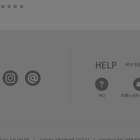
HELP
何かお
FAQ
お問い合わ
ty by JUN ONLINE
J'aDoRe JUN ONLINE OUTLET
Saturdays NYC WEB S