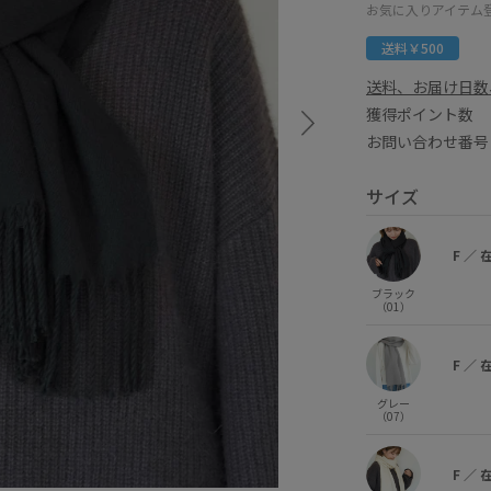
お気に入りアイテム
送料￥500
送料、お届け日数
獲得ポイント
お問い合わせ番号 G
サイズ
F
／
ブラック
（01）
F
／
グレー
（07）
F
／