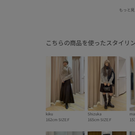
コート
ジャケット
スタイリング
ストー
もっと見
ブルー
ベーシック
ボリューム感
モノト
こちらの商品を使ったスタイリ
kiku
Shizuka
ma
162cm SIZE:F
165cm SIZE:F
15