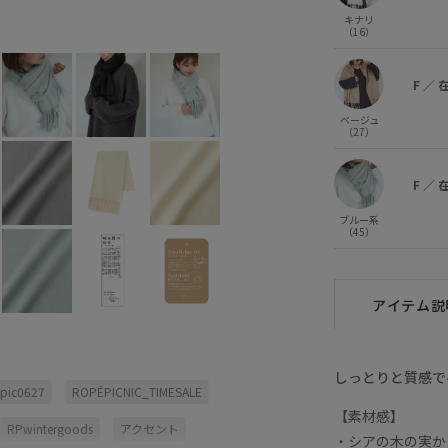
グレー (07)
F
○
キナリ
（16）
F
／
ベージュ
（27）
F
／
ブルー系
（45）
アイテム説
しっとりと質感で
pic0627
ROPÉPICNIC_TIMESALE
【素材感】
RPwintergoods
アクセント
・シアの木の実か