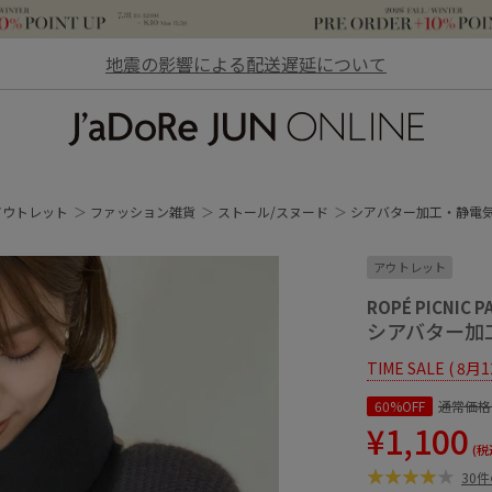
地震の影響による配送遅延について
JaDoRe JUN ONLINE
アウトレット
ファッション雑貨
ストール/スヌード
シアバター加工・静電気
アウトレット
ROPÉ PICNIC P
シアバター加
TIME SALE ( 8月
60%OFF
通常価格
¥1,100
(税
30