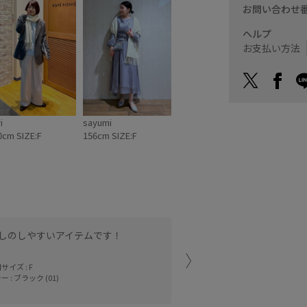
お問い合わせ
ヘルプ
お支払い方法
i
sayumi
0cm SIZE:F
156cm SIZE:F
しのしやすいアイテムです！
静電気防止加工がついたマ
肌触りも◎
サイズ : F
ー : ブラック (01)
京王モール
maimai (153c