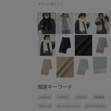
ブラック (01)
F
×
関連キーワード
24AW10
24AW20
24AW30
5色展開
RP50off
RP50offormore
RPHOTGOODS