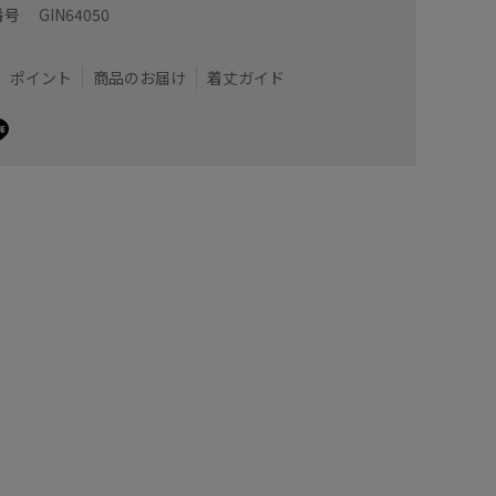
番号
GIN64050
ポイント
商品のお届け
着丈ガイド
フラーです
柔らかで
が良いで
着用サイズ : F
m)
カラー : ブラック (01)