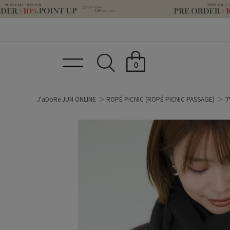
0
J'aDoRe JUN ONLINE
ROPÉ PICNIC
(ROPÉ PICNIC PASSAGE)