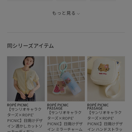
キティ #マイメロディ #
討中☺️ 
会いただくと その場のお
クロミ
はぜひコ
買い物ですぐ利用できる
お手入れしやすい
さらりとした
キャッチー
詳しくお伝
500ポイントをプレゼント
もっと見る
一部直営店
🎁 ⁡ ⁡ #ropepicnic #サンリ
コラボ
サンリオキャラクター
ショルダーバッグ
なの好き
オコラボ #サンリオキャ
はどの子
ラクターズ #シナモロー
キティ❤️ ⁡ #ロペピクニッ
ル #ポムポムプリン
バッグ
ポリエステル
ミニバッグ
華やか
ク #サン
ーズ #ハ
イメロディ
同シリーズアイテム
ROPÉ PICNIC
ROPÉ PICNIC
ROPÉ PICNIC
PASSAGE
PASSAGE
【サンリオキャラク
【サンリオキャラク
【サンリオキャラク
ターズ×ROPE'
ターズ×ROPE'
ターズ×ROPE'
PICNIC】日焼けデザ
PICNIC】日焼けデザ
PICNIC】日焼けデザ
イン 透かしカットソ
イン ミラーチャーム
イン ハンドストラッ
ーカーディガン