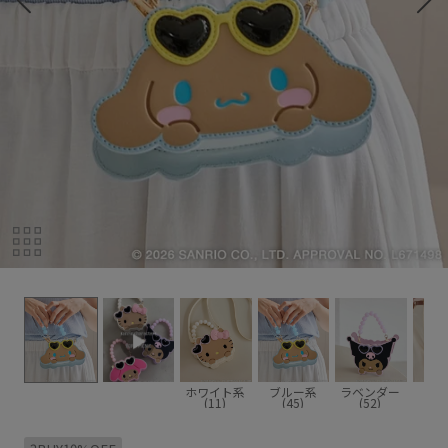
ホワイト系
ブルー系
ラベンダー
ピン
(11)
(45)
(52)
(6