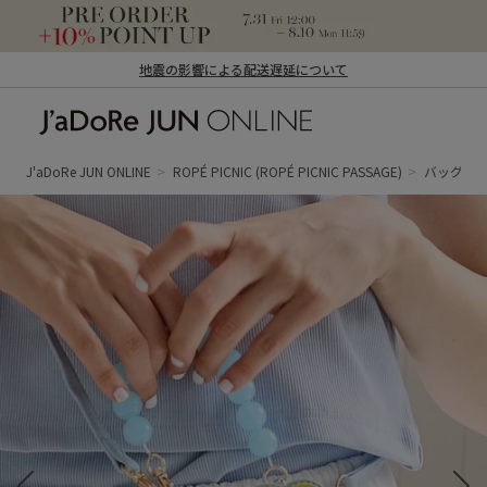
地震の影響による配送遅延について
J'aDoRe JUN ONLINE（ジャドール ジュ
ン オンライン）
J'aDoRe JUN ONLINE
ROPÉ PICNIC
(ROPÉ PICNIC PASSAGE)
バッグ