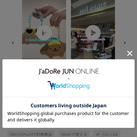
【2026.0
characte
PICNI
ション♡ ⁡
【2026.06.30】｜ Sanrio
ら発売ス
【2026.07.24】. ROPÉ
characters ♡ ROPÉ
リオキャ
PICNIC×サンリオキャラ
PICNIC スペシャルアイ
コラボアイテ
クターズ コラボレーショ
テムが可愛すぎて無事に
はハロー
ンアイテム第2弾が登場‼️
散財 ☺️💸 しあわせの分だ
ロディ・
第2弾は、ハローキティに
け、レシートが長くなり
ムたちが勢
続きシナモロールとポム
ました 💪🏻💪🏻 第2弾は
はポムポ
ポムプリンプリンが登場
関連タグ
7/16(木)から先行予約ス
モロールが
🩵💛 ⁡ 7/24(金)～店頭販売
タート 📣✨ スペシャルペ
発売とな
スタートです🎶 ⁡ ⇩⇩ 今だ
ージでは 一足早くライン
7/16(木) 
け JUN GLOBAL ID 500
アップがチェックできち
イクスピア
ポイントがすぐ使える！
26SSRP_sanrio
26SSRP_sanrio03
ゃいます 🍉🌺
を見ての
新規入会キャンペーンを
jadorejunonline __ #ロ
速人気で
開催中 📣 7/23(水)～
ペピクニック #サンリオ
🍨💗 ⁡ 
7/29(木)期間中、 JUN
2BUY10%OFF対象商品
3WAYで使える
IP_COLLAB
キャラクターズ #ハロー
アイテム
GLOBAL ID に新規ご入