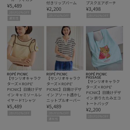
付きリップバーム
プスクエアポーチ
¥5,489
¥2,200
¥3,498
2BUY10%OFF
2BUY10%OFF
2BUY10%OFF
通気性
ROPÉ PICNIC
ROPÉ PICNIC
ROPÉ PICNIC
PASSAGE
【サンリオキャラク
【サンリオキャラク
【サンリオキャラク
ターズ×ROPE'
ターズ×ROPE'
ターズ×ROPE'
PICNIC】日焼けデザ
PICNIC】日焼けデザ
PICNIC】日焼けデザ
イン キャミソールレ
イン アソート透かし
イン 折りたたみエコ
イヤードTシャツ
ニットプルオーバー
トートバッグ
¥5,489
¥5,489
¥2,200
2BUY10%OFF
2BUY10%OFF
2BUY10%OFF
通気性