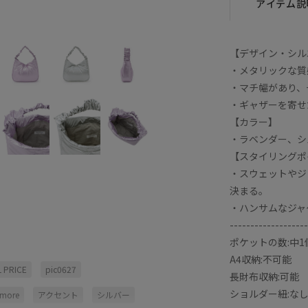
アイテム説
シルバー (93)
F
×
【デザイン・シル
・メタリックな質
・マチ幅があり、
・ギャザーを寄せ
【カラー】
・ラベンダー、シ
【スタイリングポ
・スウェットやジ
決まる。
・ハンサムなジャ
-------------------
ポケットの数:中1
A4収納:不可能
 PRICE
pic0627
長財布収納:可能
ショルダー紐:な
rmore
アクセント
シルバー