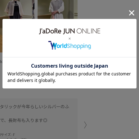
30
0cm SIZE:F
150cm SIZE:F
タリックが今年らしいシルバーのふ
メタリックなハンドバッグ
存在感があるのでひとつあ
きで、長財布も入ります◎
佐野プレミアム・
30 (150cm)
サイズ : F