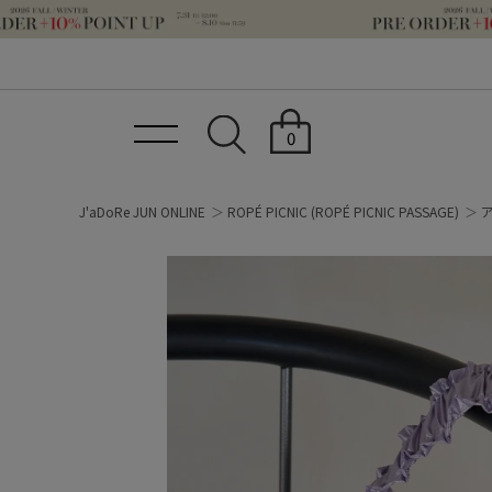
0
J'aDoRe JUN ONLINE
ROPÉ PICNIC
(ROPÉ PICNIC PASSAGE)