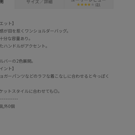
明
サイズ／詳細
(3)
エット】
感が目を惹くワンショルダーバッグ。
十分な容量あり。
たハンドルがアクセント。
ルバーの2色展開。
イント】
ョガーパンツなどのラフな着こなしに合わせると今っぽく
ケットスタイルに合わせても◎。
----------
個,外0個
し