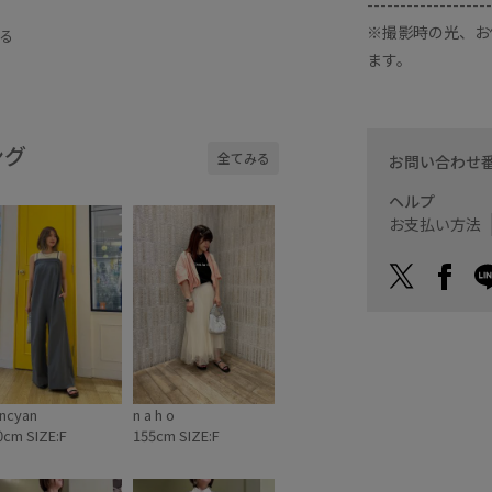
-------------------
スタイリング
バッグ
メタリック
※撮影時の光、お
る
ます。
布
ング
全てみる
お問い合わせ
ヘルプ
お支払い方法
ncyan
n a h o
0cm SIZE:F
155cm SIZE:F