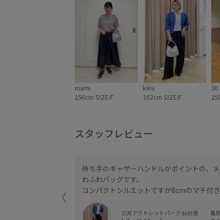
mami
kiku
30
156cm SIZE:F
162cm SIZE:F
15
スタッフレビュー
持ち手のギャザーハンドルがポイントの、メ
わふわバッグです。
コンパクトシルエットですが8cmのマチ付
三井アウトレットパーク 仙台港
着用