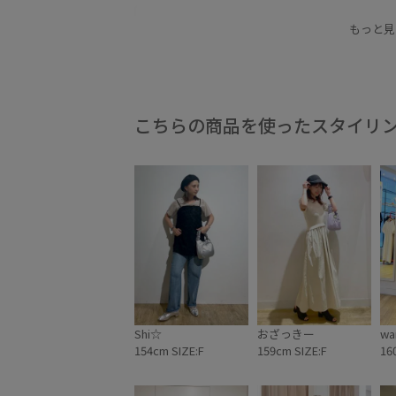
ジャケット
ジョガーパンツ
スウェット
もっと見
ワンショルダー
期間限定イベント対象
長財
こちらの商品を使ったスタイリ
Shi☆
おざっきー
wa
154cm SIZE:F
159cm SIZE:F
16