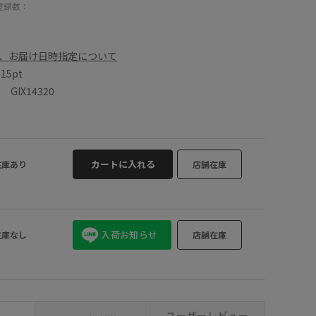
登録数：
、お届け日時指定について
数
15pt
IX14320
カートに入れる
在庫あり
店舗在庫
入荷お知らせ
在庫なし
店舗在庫
ユーザーレビュー