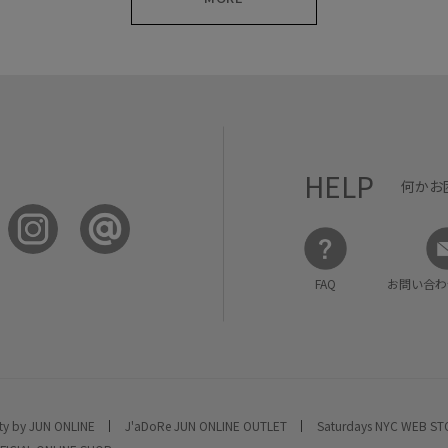
HELP
何かお
FAQ
お問い合わ
ty by JUN ONLINE
J'aDoRe JUN ONLINE OUTLET
Saturdays NYC WEB S