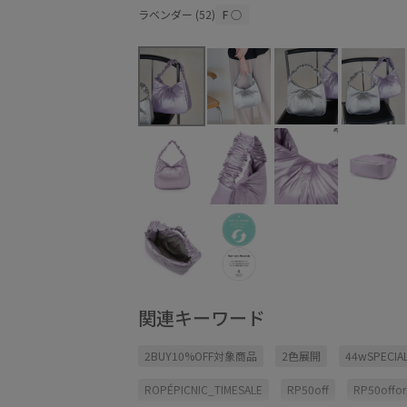
ラベンダー (52)
F
○
関連キーワード
2BUY10%OFF対象商品
2色展開
44wSPECIAL
ROPÉPICNIC_TIMESALE
RP50off
RP50offo