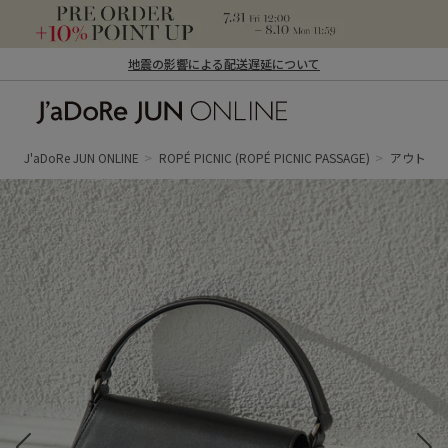
地震の影響による配送遅延について
J'aDoRe JUN ONLINE（ジャドール ジュ
ン オンライン）
J'aDoRe JUN ONLINE
ROPÉ PICNIC
(ROPÉ PICNIC PASSAGE)
アウトレ