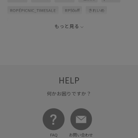
ROPÉPICNIC_TIMESALE
RP50off
きれいめ
エレガント
ショルダーバッグ
シルバー
シンプル
もっと見る
スカーフ
スタイリング
セットアップ
バッグ
ブラック
ワンピース
取り外し可能
長財布
HELP
何かお困りですか？
FAQ
お問い合わせ