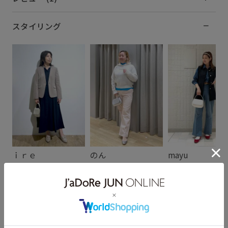
スタイリング
ｉｒｅ
のん
mayu
151cm SIZE:F
159cm SIZE:F
160cm SIZE:F
スタッフレビュー