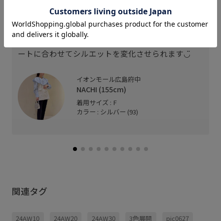
コンパクトサイズでセレモニーやフォーマルの席で
も使いやすいデザインです◎
ショルダーベルトが取り外し可能なのでコーディネ
ートに合わせてシルエットを変化させられます◡̈
イオンモール広島府中
NACHI (155cm)
着用サイズ : F
カラー : シルバー (93)
関連タグ
24AW10
24AW20
24AW30
3色展開
pic0627