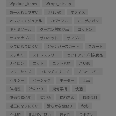
Wpickup_items
Wtops_pickup
お手入れしやすい
きれいめ
オフィス
オフィスカジュアル
カジュアル
カーディガン
キャミソール
クーポン対象商品
コットン
サステナブル
サロペット
サンダル
シワになりにくい
ジャンパースカート
スカート
スッキリ
ストレスフリー
セットアップ対象商品
ナイロン
ニット
ニット素材
ハリ感
フリーサイズ
フレンチスリーブ
プルオーバー
ヘルシー
ベーシック
ボーダー
上品
伸縮性
冷んやり
幾何学柄
快適
快適な着心地
抜け感
接触冷感
機能素材
毛玉になりにくい
滑らかな肌触り
秋冬
立体的
肌馴染が良い
通気性
金ボタン