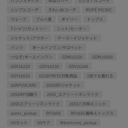
パンツスタイル
体型カバー
カジュアルコーデ
シンプルコーデ
きれいめコーデ
ROPÉ PICNIC
ウェーブ
ブルべ夏
オイリー
トップス
Tシャツ/カットソー
ニット/セーター
ジャケット/アウター
テーラードジャケット
パンツ
オールインワン/サロペット
つなぎ/オールインワン
GDM16220
GDM16500
GDS16220
GDV16230
GDV16240
GDY16010
0318PRESS対象商品
1枚でも着れる
26RPUVCARE
26SSRPジャケット
26SSRP羽織り
26SS_エアリーリネンライク
26SSエアリーリネンライク
26SS八方映えニット
outer_pickup
RP26SS
RP26SS着映えトップス
UVカット
UVケア
Wbottoms_pickup