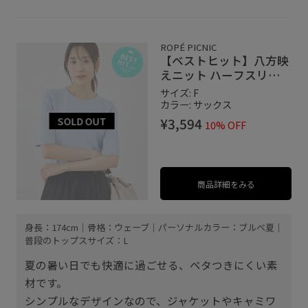
ROPÉ PICNIC
【ベストヒット】八方映
えニット ハーフスリーブ
ニット/UVカット・接触
サイズ: F
冷感・イージーケア
カラー: サックス
¥3,594
10% OFF
商品詳細をみる
身長：174cm｜骨格：ウェーブ｜パーソナルカラー：ブルべ夏｜
普段のトップスサイズ：L
夏の暑い日でも快適に過ごせる、ベタつきにくい素
材です。
シンプルなデザインなので、ジャケットやキャミワ