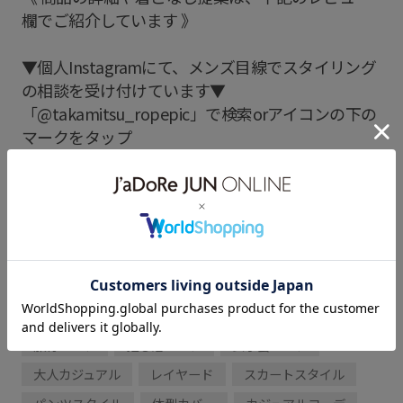
欄でご紹介しています 》
▼個人Instagramにて、メンズ目線でスタイリング
の相談を受け付けています▼
「@takamitsu_ropepic」で検索orアイコンの下の
マークをタップ
お気軽にメッセージください！
※ 着心地の感想は、女性スタッフの意見を参考に
記載しております。
春コーデ
初夏コーデ
夏コーデ
初秋コーデ
お仕事コーデ
デートコーデ
お出かけコーデ
旅行コーデ
推し活コーデ
女子会コーデ
大人カジュアル
レイヤード
スカートスタイル