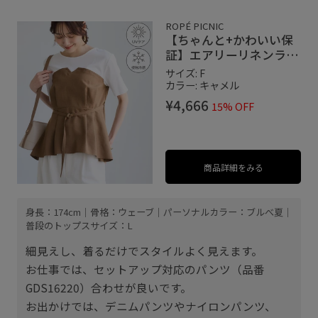
ROPÉ PICNIC
【ちゃんと+かわいい保
証】エアリーリネンライ
ク ドッキングカットトッ
サイズ: F
プス/UVケア
カラー: キャメル
¥4,666
15% OFF
商品詳細をみる
身長：174cm｜骨格：ウェーブ｜パーソナルカラー：ブルべ夏｜
普段のトップスサイズ：L
細見えし、着るだけでスタイルよく見えます。
お仕事では、セットアップ対応のパンツ（品番
GDS16220）合わせが良いです。
お出かけでは、デニムパンツやナイロンパンツ、