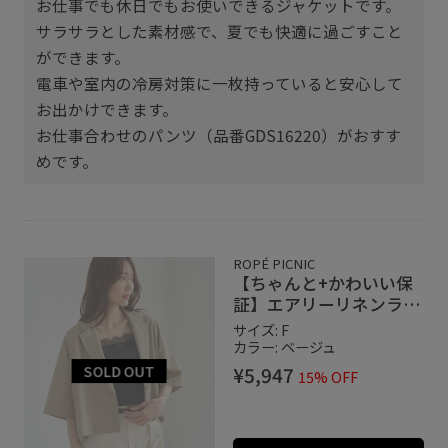
お仕事でも休日でもお使いできるジャケットです。
サラサラとした素材感で、夏でも快適に過ごすこと
ができます。
電車や室内の冷房対策に一枚持っていると安心して
お出かけできます。
お仕事合わせのパンツ（品番GDS16220）がおすす
めです。
ROPÉ PICNIC
【ちゃんと+かわいい保
証】エアリーリネンライ
ク ハーフスリーブジャケ
サイズ: F
ット/接触冷感・UVカッ
カラー: ベージュ
ト・速乾
¥5,947
15% OFF