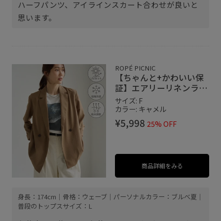
ハーフパンツ、アイラインスカート合わせが良いと
思います。
ROPÉ PICNIC
【ちゃんと+かわいい保
証】エアリーリネンライ
ク ダブルジャケット/接
サイズ: F
触冷感・UVカット・速
カラー: キャメル
乾
¥5,998
25% OFF
商品詳細をみる
身長：174cm｜骨格：ウェーブ｜パーソナルカラー：ブルべ夏｜
普段のトップスサイズ：L