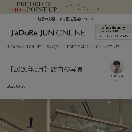
地震の影響による配送遅延について
新しいキレイと出合うために。
J'aDoRe JUN ONLINE（ジャドール ジュ
ン オンライン）
J'aDoRe JUN ONLINE
SNaP/Me
ROPÉ PICNIC
イクスピアリ店
た
【2026年5月】店内の写真
たかちゃ
ん
2026.04.29