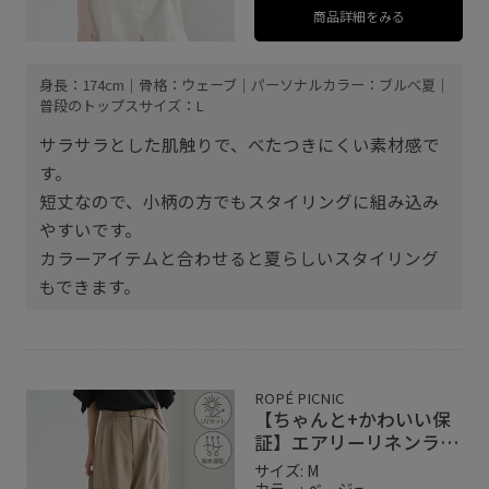
商品詳細をみる
身長：174cm｜骨格：ウェーブ｜パーソナルカラー：ブルべ夏｜
普段のトップスサイズ：L
サラサラとした肌触りで、べたつきにくい素材感で
す。
短丈なので、小柄の方でもスタイリングに組み込み
やすいです。
カラーアイテムと合わせると夏らしいスタイリング
もできます。
ROPÉ PICNIC
【ちゃんと+かわいい保
証】エアリーリネンライ
ク タックワイドパン
サイズ: M
ツ/UVカット・速乾
カラー: ベージュ