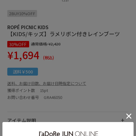
2BUY10%OFF
ROPÉ PICNIC KIDS
【KIDS/キッズ】ラメリボン付きレインブーツ
30%OFF
通常価格:
¥2,420
¥1,694
(税込)
送料￥500
送料、お届け日数、お届け日時指定について
獲得ポイント数
15pt
お問い合わせ番号 GRA46050
アイテム説明