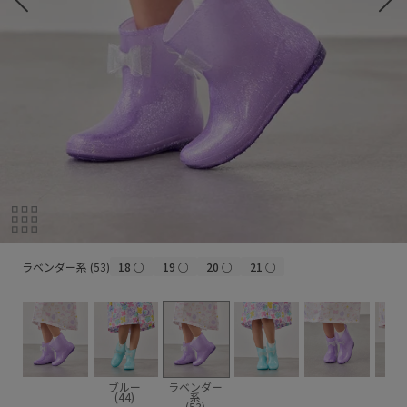
ラベンダー系 (53)
ラベンダー系 (53)
18
○
19
○
20
○
21
○
ブルー
ラベンダー
(44)
系
(53)