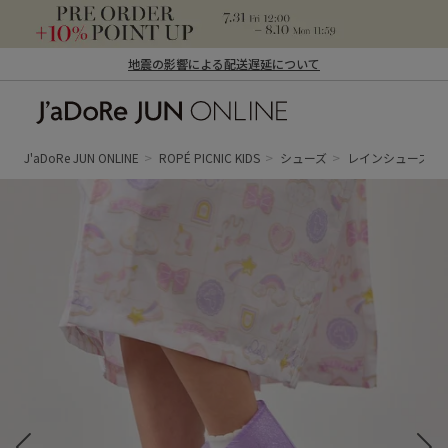
地震の影響による配送遅延について
J'aDoRe JUN ONLINE（ジャドール ジュ
ン オンライン）
J'aDoRe JUN ONLINE
ROPÉ PICNIC KIDS
シューズ
レインシューズ