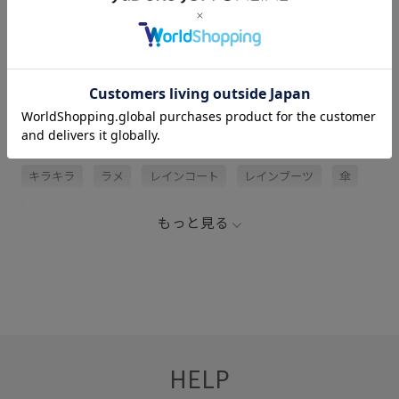
サイズ・素材・お手入れ方法
関連タグ
26RP撥水
2BUY10%OFF対象商品
RP26SS
キッズ
キラキラ
ラメ
レインコート
レインブーツ
傘
透け感
もっと見る
HELP