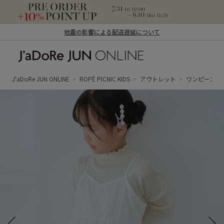
地震の影響による配送遅延について
J'aDoRe JUN ONLINE（ジャドール ジュ
ン オンライン）
J'aDoRe JUN ONLINE
ROPÉ PICNIC KIDS
アウトレット
ワンピース