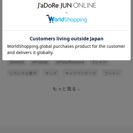
レビュー (2)
関連タグ
25AW20
RP25AW
RP50offormore
Tシャツ
いろいろな着方
キッズ
キャミワンピース
コットン
コットン100%
シャツ
タンクトップ
チュニック
もっと見る
トレンド
ドット柄
ニット
リブ切り替え
ワンピース
切り替え
秋冬
薄手
透け感