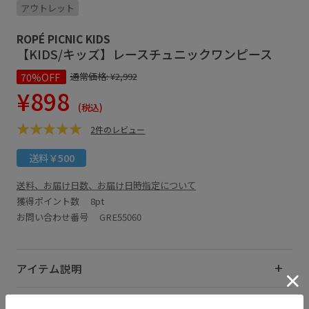
アウトレット
ROPÉ PICNIC KIDS
【KIDS/キッズ】レースチュニックワンピース
70%OFF
通常価格:
¥2,992
¥898
(税込)
2件のレビュー
送料￥500
送料、お届け日数、お届け日時指定について
獲得ポイント数
8pt
お問い合わせ番号 GRE55060
アイテム説明
サイズ・素材・お手入れ方法