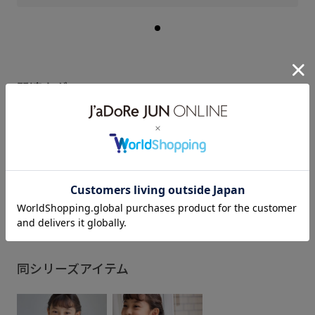
関連タグ
26SSRP_sanrio
26SSRP_sanrio01
26SSRP_sanrio03
2BUY10%OFF対象商品
IP_COLLAB
カラーバリエーション豊富
キッズ
コラボ
もっと見る
サンリオキャラクター
ショルダーバッグ
シンプル
シンプルコーデ
ポリエステル
内ポケット
旅行
涼しげ
華やか
遊び心がある
同シリーズアイテム