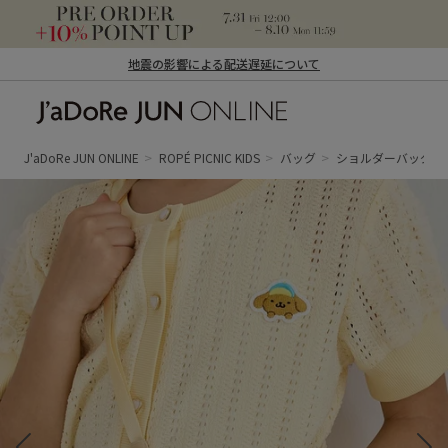
地震の影響による配送遅延について
J'aDoRe JUN ONLINE（ジャドール ジュ
ン オンライン）
J'aDoRe JUN ONLINE
ROPÉ PICNIC KIDS
バッグ
ショルダーバッグ