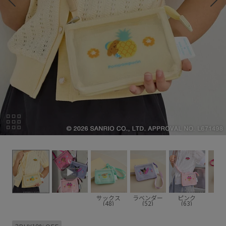
サックス
ラベンダー
ピンク
ワ
(48)
(52)
(63)
(6