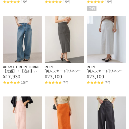
15件
15件
15件
予約
ADAM ET ROPÉ FEMME
ROPÉ
ROPÉ
【定番】・【追加】ルー
[美人スカート]リネンス
[美人スカート]リネンス
¥17,930
¥23,100
¥23,100
ズフィットアジャストデ
トレッチポケット付きタ
トレッチポケット付きタ
ニム
イトスカート/イージー
イトスカート/イージー
15件
7件
7件
ケア
ケア