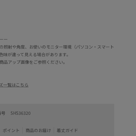
ーー
の照射や角度、お使いのモニター環境（パソコン・スマート
色味が違って見える場合があります。
商品アップ画像をご参照ください。
ズ一覧はこちら
の
【サイズ
涼しく
身長157
番号
SHS36320
ヒップと
した
ゴムです。
【着心地
ポイント
商品のお届け
着丈ガイド
ウエスト