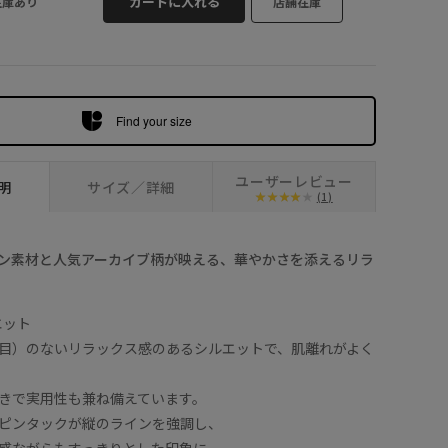
カートに入れる
在庫あり
店舗在庫
Find your size
ユーザーレビュー
明
サイズ／詳細
(1)
ン素材と人気アーカイブ柄が映える、華やかさを添えるリラ
エット
目）のないリラックス感のあるシルエットで、肌離れがよく
きで実用性も兼ね備えています。
ピンタックが縦のラインを強調し、
感ながらもすっきりとした印象に。