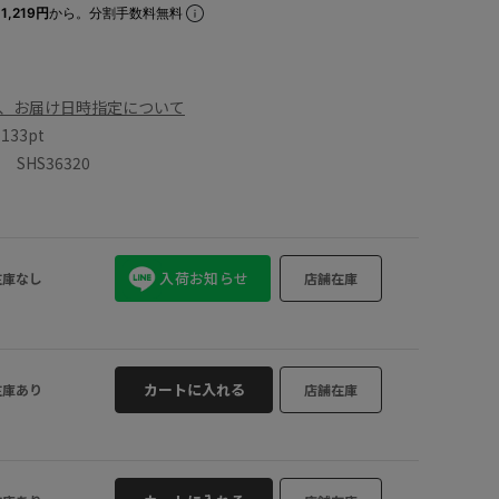
1,219円
から。分割手数料無料
、お届け日時指定について
数
133pt
SHS36320
入荷お知らせ
在庫なし
店舗在庫
カートに入れる
在庫あり
店舗在庫