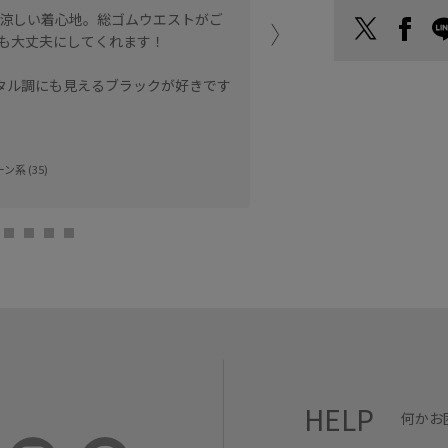
涼しい着心地。総ゴムウエストがご
moi salon et r
TSUKA (155cm
も大丈夫にしてくれます！
ンタル調にも見えるブラックが好きです
ン系 (35)
HELP
何かお