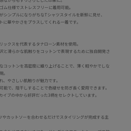
ゴム仕様でストレスフリーに着用可能。
がシンプルになりがちなTシャツスタイルを新鮮に見せ、
トに華やかさをプラスしてくれる一着です。
リックスを代表するタナローン素材を使用。
沢と滑らかな肌触りをコットンで表現するために独自開発さ
なコットンを高密度に織り上げることで、薄く軽やかでしな
現。
れ、やさしい肌触りが魅力です。
可能で、陰干しすることで色褪せを防ぎ長く愛用できます。
カイブの中から好評だった3柄をセレクトしています。
ツやカットソーを合わせるだけでスタイリングが完成する主