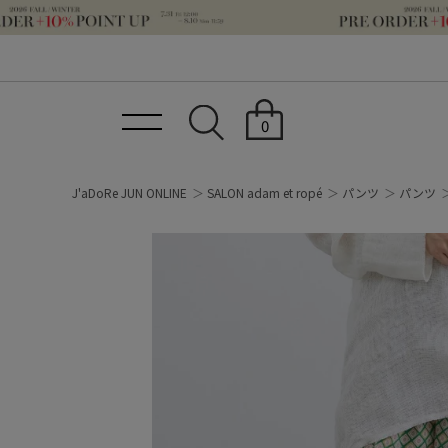
0
J'aDoRe JUN ONLINE
SALON adam et ropé
パンツ
パンツ