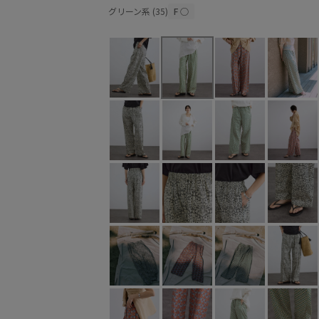
グリーン系 (35)
F
○