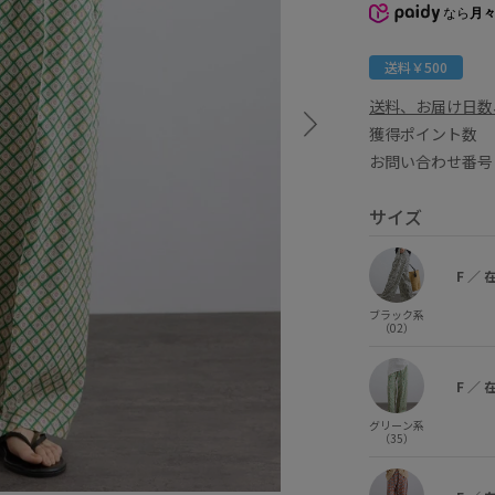
なら
月々
送料￥500
送料、お届け日数
獲得ポイント
お問い合わせ番号 
サイズ
F
／
ブラック系
（02）
F
／
グリーン系
（35）