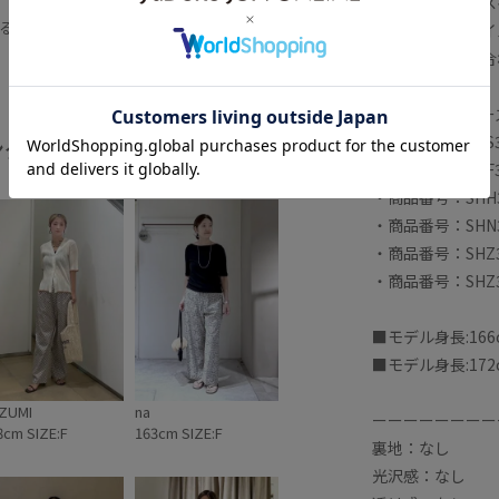
シャツやブラウス
仕様
サンダル
シャツ
シュシュ
る
け感のあるスタイ
ンプルコーデ
スカーフ
スッキリ
無地トップスと合
ピンタック
フラットシューズ
■リバティシリー
アイテム
快適
快適なはき心地
・商品番号：SH
ング
全てみる
・商品番号：SHF
肌触りが良い
肌離れが良い
華やか
・商品番号：SHH
・商品番号：SHN
・商品番号：SHZ3
・商品番号：SHZ
■モデル身長:16
■モデル身長:17
ZUMI
na
ーーーーーーーー
8cm SIZE:F
163cm SIZE:F
裏地：なし
光沢感：なし