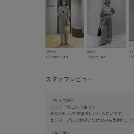
ryoko
azuki
Na
161cm SIZE:F
154cm SIZE:F
15
スタッフレビュー
ます。フロントに縫い
《サイズ感》
てくれます。
ウエスト総ゴムで楽です！
身長159cmでお裾直しがいらないです。
センタープレスが縫いつけなのも型崩れしなく
《着心地》