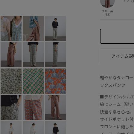
F
／
ブルー系 (45)
F
○
ブルー系
（45）
アイテム説
軽やかなタナロー
ックスパンツ
■デザイン/シル
脇にシーム（縫い
快適な穿き心地。
サイドポケット付
フロントに施した
イージーなサイズ