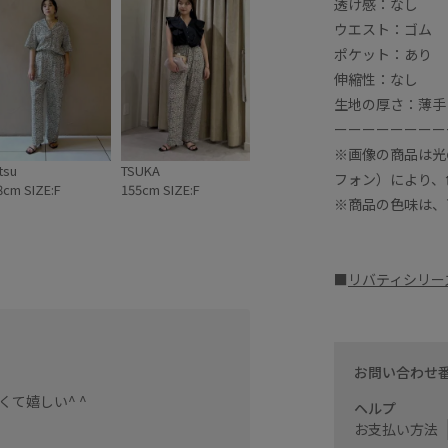
透け感：なし
ウエスト：ゴム
ポケット：あり
伸縮性：なし
生地の厚さ：薄手
ーーーーーーーー
※画像の商品は光
tsu
TSUKA
フォン）により、
8cm SIZE:F
155cm SIZE:F
※商品の色味は、
■
リバティシリー
店頭でも人気のリバティー
リラックスパンツ。薄くて
お問い合わせ
透け感も気になりません。
て嬉しい^ ^
ストレートに近いすっきり
ヘルプ
デザインで、ウエストは全
お支払い方法