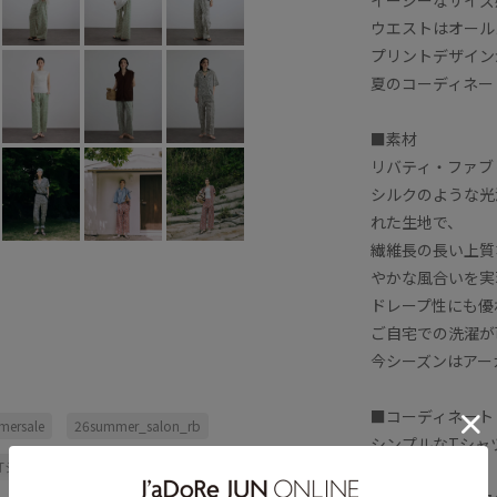
ウエストはオール
プリントデザイン
夏のコーディネー
■素材
リバティ・ファブ
シルクのような光
れた生地で、
繊維長の長い上質
やかな風合いを実
ドレープ性にも優
ご自宅での洗濯が
今シーズンはアー
■コーディネート
ersale
26summer_salon_rb
シンプルなTシャ
Tシャツ
きれいめ
オープンカラー
役級パンツ。