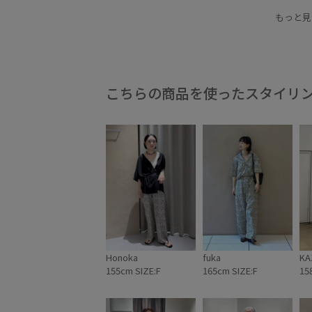
カットソー
キャミソール
コットン
ゴム
もっと見
シルク
シンプル
シンプルなTシャツ
シ
ストレスフリー
タック
トップス
パンツ
ブラウス
リバティ柄
リラックス感
主役
こちらの商品を使ったスタイリ
抜け感
滑らかな肌触り
穿き心地が良い
薄手
Honoka
fuka
KA
155cm SIZE:F
165cm SIZE:F
15