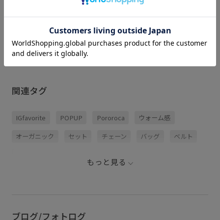
肌質： ノーマル
着用サイズ : F
カラー : その他 (99)
関連タグ
IGfavorite
POPUP
Pororoca
ウォーム感
オーガニック
セット
チェーン
バッグ
ベルト
ミニコスメ
保湿ケア
もっと見る
ブログ/フォトログ