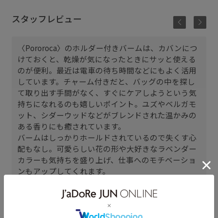
スタッフレビュー
〈Pororoca〉のホルダー付きバームは、カバンにつ
けておくと、乾燥が気になったときにサッと使える
のが便利。最近は電車の待ち時間などにもよく活用
しています。チャーム付きだと、バッグの中を探し
て取り出す手間がなく、すぐにケアしようという気
持ちになれるのも嬉しいポイント。ユズやベルガモ
ット、シダーウッドなどがブレンドされた温かみの
ある香りにも癒されています。
バームはしっかりホールドされているので失くす心
配もなし。可愛らしい花の形や大好きなラベンダー
カラーも気持ちを盛り上げ、仕事へのモチベーショ
ンもアップしてくれます。
MAAYA (158cm)
パーソナルカラー： イエベ春