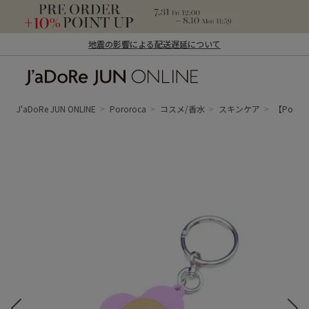
地震の影響による配送遅延について
J'aDoRe JUN ONLINE（ジャドール ジュ
ン オンライン）
J'aDoRe JUN ONLINE
Pororoca
コスメ/香水
スキンケア
【Poro