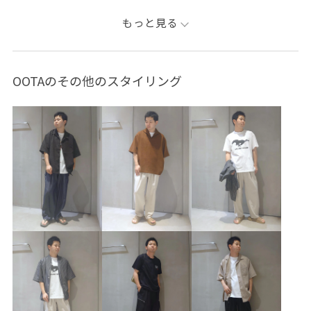
イージーパンツ
オーバーサイズ
カジュアル
もっと見る
カットソー
カーゴパンツ
シンプル
スエード
ストレスフリー
ドルマンスリーブ
バランスが取りやすい
OOTAのその他のスタイリング
パンツ
メリハリ
リラックス感
ロングシーズン
ワイドパンツ
上品
伸縮性
天竺
快適
快適な着心地
抜け感
肌離れが良い