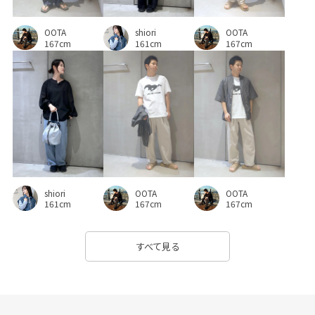
OOTA
OOTA
shiori
167cm
167cm
161cm
shiori
OOTA
OOTA
161cm
167cm
167cm
すべて見る