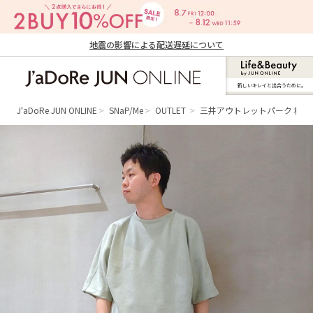
地震の影響による配送遅延について
新しいキレイと出合うために。
J'aDoRe JUN ONLINE（ジャドール ジュ
ン オンライン）
J'aDoRe JUN ONLINE
SNaP/Me
OUTLET
三井アウトレットパーク 横