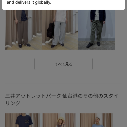
伸縮性
大人カジュアル
天竺
快適
快適な着心地
起毛感
長く使える
すべて見る
三井アウトレットパーク 仙台港のその他のスタイ
リング