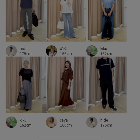
kiku
hide
めぐ
162cm
175cm
166cm
hide
kiku
saya
175cm
162cm
160cm