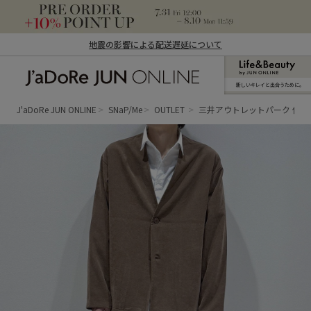
地震の影響による配送遅延について
新しいキレイと出合うために。
J'aDoRe JUN ONLINE（ジャドール ジュ
ン オンライン）
J'aDoRe JUN ONLINE
SNaP/Me
OUTLET
三井アウトレットパーク 仙