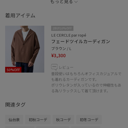
もっと見る
着用アイテム
2BUY10%OFF
LE CERCLE par ropé
フェードツイルカーディガン
ブラウン / L
¥3,300
レビュー
50%OFF
普段使いはもちろんオフィスカジュアルで
も着れるカーディガンです。
ポリウレタンが入っているので伸縮性もあ
る為リラックスして着て頂けます。
関連タグ
仙台泉
初秋コーデ
秋コーデ
初冬コーデ