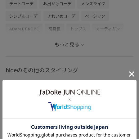
デートコーデ
お出かけコーデ
メンズライク
シンプルコーデ
きれいめコーデ
ベーシック
ADAM ET ROPÉ
高身長
トップス
カーディガン
パンツ
スラックス
LMK15020
LMS14070
もっと見る
TR素材
Tシャツ
きれいめ
さらっと着れる
さらりとした
ふくらみ
ゆったり
イージーパンツ
hideのその他のスタイリング
カジュアル
シャツ
シャーリング
ジャケット
スッキリ
ストレスフリー
セットアップ
タック
チェック柄
ツイル生地
テーパード
テーパードシルエット
ノーカラーデザイン
ベルト
ミニマル
リラックス感
ワイドパンツ
上品