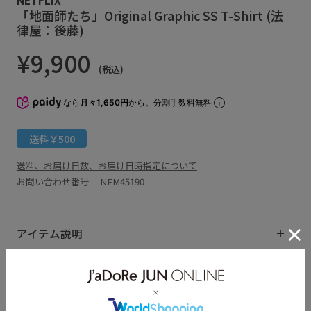
「地面師たち」Original Graphic SS T-Shirt (法
律屋：後藤)
¥9,900
(税込)
なら
月々1,650円
から。分割手数料無料
送料￥500
送料、お届け日数、お届け日時指定について
お問い合わせ番号 NEM45190
アイテム説明
サイズ・素材・お手入れ方法