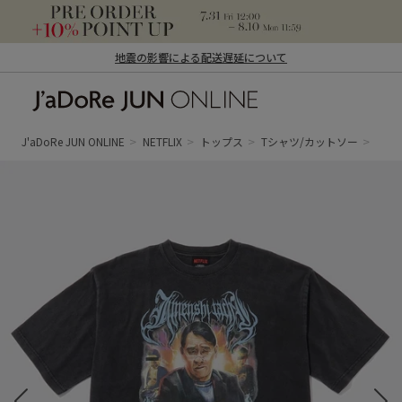
地震の影響による配送遅延について
J'aDoRe JUN ONLINE（ジャドール ジュ
ン オンライン）
J'aDoRe JUN ONLINE
NETFLIX
トップス
Tシャツ/カットソー
「地面師