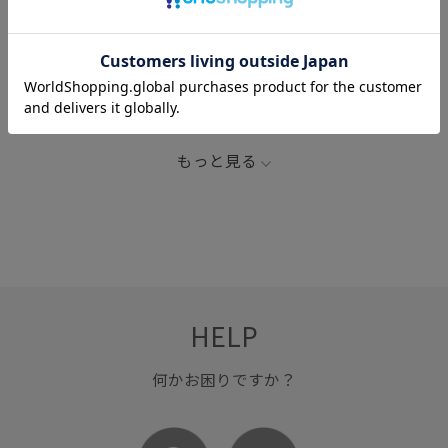
関連タグ
Collaboration_GW
Netflix_pickup
Tシャツ
コットン
コットン100%
シャツ
ワイドシルエット
ヴィンテージ
ヴィンテージ感
抜け感
もっと見る
肌触りが良い
HELP
何かお困りですか？