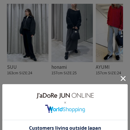
SUU
honami
AYUMI
163cm SIZE:24
157cm SIZE:25
157cm SIZE:24
スタッフレビュー
普段24cmで、ジャストで履くのがちょうど良かった
です！