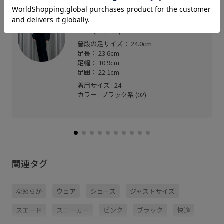
ルミネ北千住
SUU (163cm)
普段の足サイズ： 24.0cm
足長： 23.6cm
足幅： 10.9cm
足囲： 22.1cm
着用サイズ : 24
カラー : ブラック系 (02)
関連タグ
なめらか
ウェア
シューズ
ジャストサイズ
スエード
スニーカー
ピンク
ブラック
快適