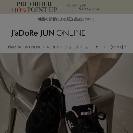
地震の影響による配送遅延について
J'aDoRe JUN ONLINE（ジャドール ジュ
ン オンライン）
J'aDoRe JUN ONLINE
NERGY
シューズ
スニーカー
【PUMA】SPEE