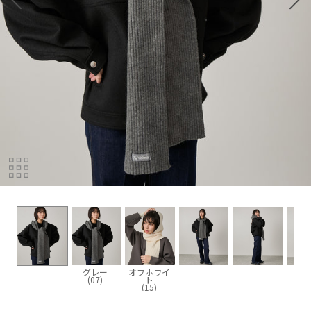
グレー
オフホワイ
(07)
ト
(15)