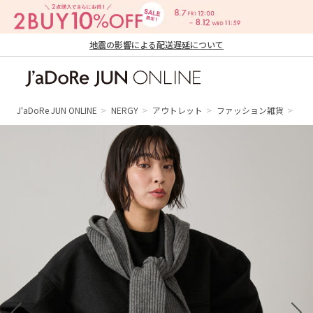
地震の影響による配送遅延について
J'aDoRe JUN ONLINE（ジャドール ジュ
ン オンライン）
J'aDoRe JUN ONLINE
NERGY
アウトレット
ファッション雑貨
ス