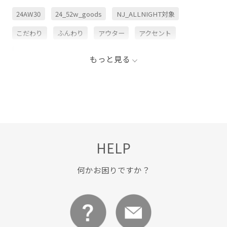
24AW30
24_52w_goods
NJ_ALLNIGHT対象
こだわり
ふんわり
アウター
アクセント
アクセントとして
アームウォーマー
シンプル
もっと見る
シンプルなトップス
ストール
チクチクしない
トップス
ニット
ニット素材
フード
プレゼント用
マフラー
レッグウォーマー
伸縮性
柔らかい肌触り
重ね着に重宝
防寒アイテム
HELP
何かお困りですか？