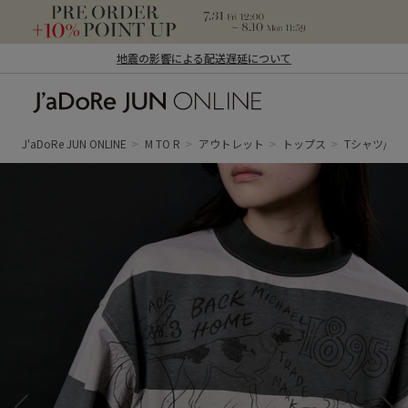
地震の影響による配送遅延について
J'aDoRe JUN ONLINE（ジャドール ジュ
ン オンライン）
J'aDoRe JUN ONLINE
M TO R
アウトレット
トップス
Tシャツ/カ