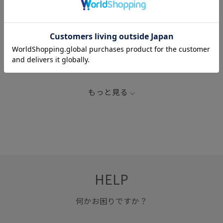
関連タグ
24AW30
イラスト
ブラック
ユニセックス
ロンT
ヴィンテージ
ヴィンテージ感
別注
春夏
男女兼用
もっと見る
HELP
何かお困りですか？