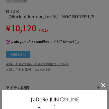
アウトレット
M TO R
【Work of kendai_for M】 MOC BODER L/S
¥10,120
(税込)
なら
月々1,686円
から。分割手数料無料
送料￥500
送料、お届け日数、お届け日時指定について
お問い合わせ番号 MYM24140
アイテム説明
サイズ・素材・お手入れ方法