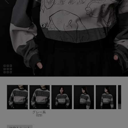
グレー系
(09)