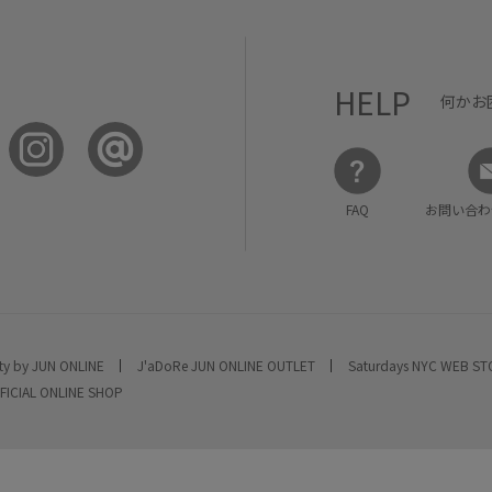
HELP
何かお
FAQ
お問い合わ
ty by JUN ONLINE
J'aDoRe JUN ONLINE OUTLET
Saturdays NYC WEB S
FICIAL ONLINE SHOP