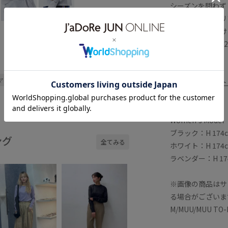
シーズンを問わず
クルーネックはリ
ルに着ていただけ
メンズサイズの4
きたい一着です。
クルーネック
シアー
シアー感
ヤードスタイル
大人カジュアル
同素材の
タンクト
◇モデル情報
Women's Model
ブラック：H 174cm 
ング
全てみる
ホワイト：H 174cm 
ラベンダー：H 174cm
※画像の商品はサ
る場合がございま
M/MUU/MUU T