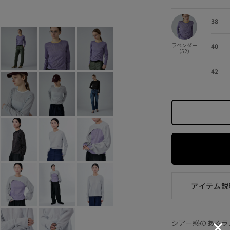
ホワイト (10)
38
×
40
×
4
38
ラベンダー
40
（52）
42
アイテム説
シアー感のあるラ