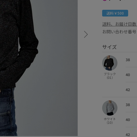
送料￥500
送料、お届け日数
お問い合わせ番号 
サイズ
38
ブラック
40
（01）
42
38
ホワイト
40
（10）
42