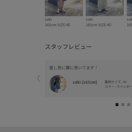
saki
saki
sak
165cm SIZE:40
165cm SIZE:40
16
スタッフレビュー
差し色に腰に巻いてます！
は丁度良かったです。
います。
saki (165cm)
着用サイズ : 40
カラー : ラベンダー 