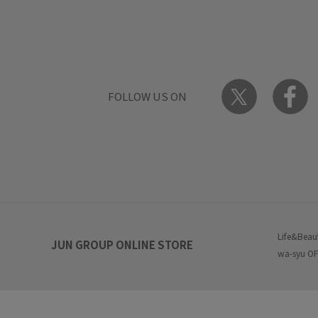
FOLLOW US ON
Life&Beau
JUN GROUP ONLINE STORE
wa-syu OF