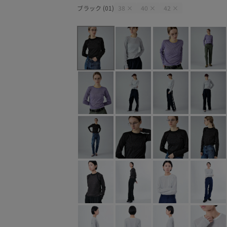
ブラック (01)
38
×
40
×
42
×