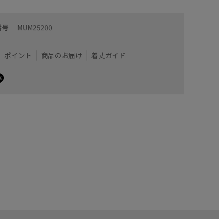
番号
MUM25200
ポイント
商品のお届け
着丈ガイド
ても可愛いし、
ラベンダ
けするのもおすすめ。
生地も柔
サイズ4
ットはコ
着用サイズ : 40
カラー : ブラック (01)