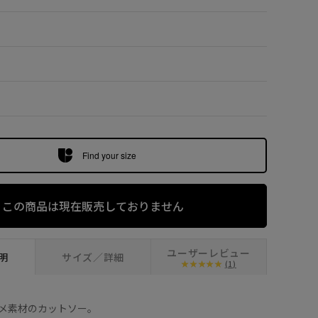
2
×
ラベンダー (5
Find your size
この商品は現在販売しておりません
ユーザーレビュー
明
サイズ／詳細
(1)
メ素材のカットソー。