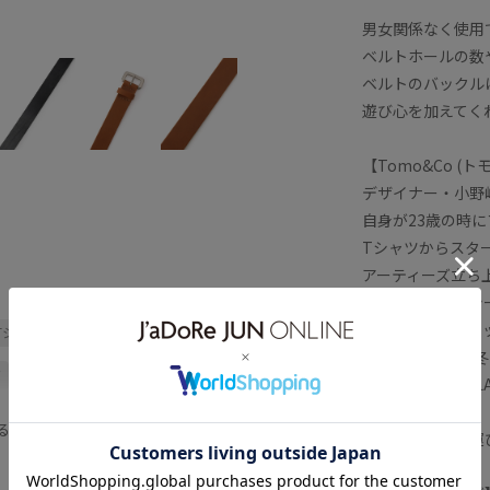
キャメル (25)
F
×
男女関係なく使用
ベルトホールの数
ベルトのバックル
遊び心を加えてく
【Tomo&Co (
デザイナー・小野
自身が23歳の時に
Tシャツからスタ
アーティーズ立ち
からトモアンドシ
アイテムラインナ
Tシャツ
グッズ
シューズ
トし、2014年
貨
ベルト
ユニセックス対応
「A PAIR BR
とし込んでいる。
題のコラボ別注
Ｔシャツ
る
直接工場に足を運