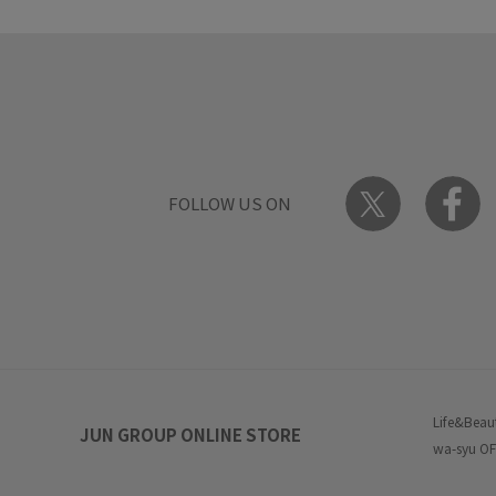
FOLLOW US ON
Life&Beau
JUN GROUP ONLINE STORE
wa-syu OF