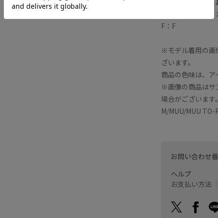
【メーカーサイズ
弊社サイズ：メー
F：F
※モデル着用の画
ざいます。
商品の色味は、ア
※画像の商品はサ
場合がございます
M/MUU/MUU T
お問い合わせ
ヘルプ
お支払い方法