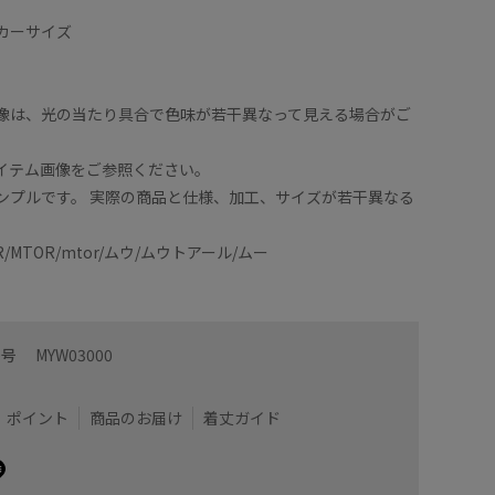
】
カーサイズ
像は、光の当たり具合で色味が若干異なって見える場合がご
イテム画像をご参照ください。
ンプルです。 実際の商品と仕様、加工、サイズが若干異なる
。
O-R/MTOR/mtor/ムウ/ムウトアール/ムー
番号
MYW03000
ポイント
商品のお届け
着丈ガイド