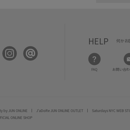
HELP
何かお
FAQ
お問い合わ
ty by JUN ONLINE
J'aDoRe JUN ONLINE OUTLET
Saturdays NYC WEB S
FICIAL ONLINE SHOP