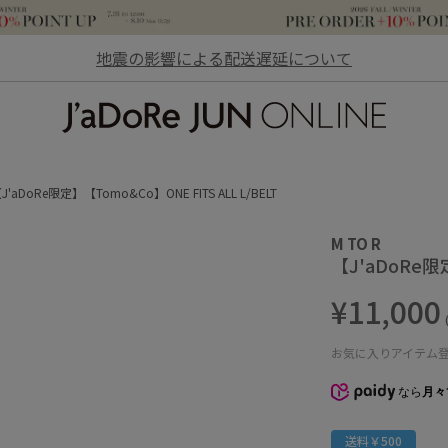
地震の影響による配送遅延について
JaDoRe JUN ONLINE
J'aDoRe限定】【Tomo&Co】ONE FITS ALL L/BELT
M TO R
【J'aDoRe限定
¥11,000
お気に入りアイテム
なら
月々
送料￥500