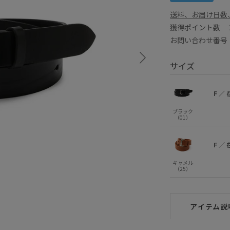
送料、お届け日数
獲得ポイント数
お問い合わせ番号 
サイズ
F
／
ブラック
（01）
F
／
キャメル
（25）
アイテム説