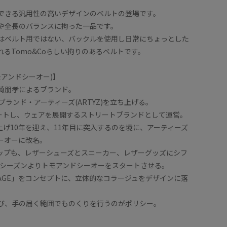
できる汎用性の高いデザインのベルトの登場です。
や全長のバランスに拘った一品です。
はベルト用ではない、バックルを使用し日常にちょっとした
れるTomo&Coらしい拘りのあるベルトです。
トモアンドシーオー)】
崎朋孝によるブランド。
ブランド・アーティーズ(ARTYZ)を立ち上げる。
ートし、ウェアを展開するストリートブランドとして運営。
上げ10年を迎え、11年目に突入するのを境に、アーティーズ
ーオーに改名。
ップも、レザーシューズとスニーカー、レザーグッズにシフ
秋冬シーズンよりトモアンドシーオーをスタートさせる。
ICOLAGE」をコンセプトに、立体的なコラージュをデザインに落
び、手の届く範囲でものくりを行うのがポリシー。