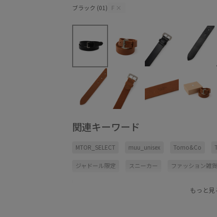
ブラック (01)
F
×
関連キーワード
MTOR_SELECT
muu_unisex
Tomo&Co
ジャドール限定
スニーカー
ファッション雑
レザーシューズ
春夏
秋冬
立体的
話
もっと見