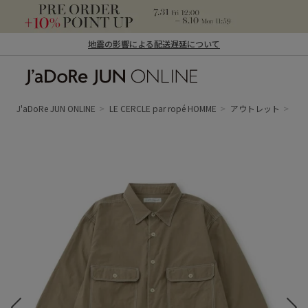
地震の影響による配送遅延について
J'aDoRe JUN ONLINE（ジャドール ジュ
ン オンライン）
J'aDoRe JUN ONLINE
LE CERCLE par ropé HOMME
アウトレット
ト