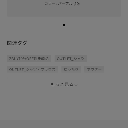
カラー : パープル (50)
関連タグ
2BUY10%OFF対象商品
OUTLET_シャツ
OUTLET_シャツ・ブラウス
ゆったり
アウター
インナーとして
コットン
シャツ
スタイリング
もっと見る
ステッチ
スラックス
チェックシャツ
トレンド
ピーチ
ルーズなシルエット
伸縮性
光沢感
定番
綿素材