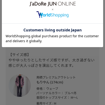
スタッフレビュー
174cm Mサイズ
【生地感】
少しハリのあるピーチ起毛素材のワークシャツ。
【サイズ感】
ややゆったりとしたサイズ感ですが、大き過ぎない
感じが大人っぽさを演出してくれます。
鳥栖プレミアムアウトレット
もりやん (174cm)
骨格： ウェーブ
パーソナルカラー： ブルべ冬
普段のトップスサイズ： M～L
着用サイズ : M