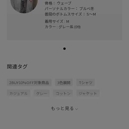
骨格： ウェーブ
パーソナルカラー： ブルべ冬
普段のボトムスサイズ： S～M
着用サイズ : M
カラー : グレー系 (09)
関連タグ
2BUY10%OFF対象商品
3色展開
Tシャツ
カジュアル
グレー
コットン
ジャケット
スタイリング
セットアップ
テーパード
もっと見る
テーパードシルエット
ネイビー
パンツ
ベルト
ポリエステル
リラックス感
ワイドパンツ
清涼感