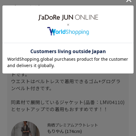
スタッフレビュー
174cm Mサイズ着用
【生地感】
麻混による軽さと清涼感が特徴の生地感です。
【サイズ感】
やや大きめのサイズ感のワイドテーパードシルエッ
トです。
ウエストはベルトレスで着用できるゴム+グログラ
ンベルト付きです。
)
同素材で展開しているジャケット(品番：LMV04110)
とセットアップでの着用もおすすめです！！
鳥栖プレミアムアウトレット
もりやん (174cm)