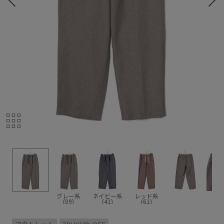
グレー系
ネイビー系
レッド系
(09)
(41)
(61)