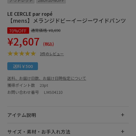
アウトレット
2BUY10%OFF
LE CERCLE par ropé
【mens】メランジドビーイージーワイドパンツ
70%OFF
通常価格:
¥8,690
¥2,607
(税込)
3件のレビュー
送料￥500
送料、お届け日数、お届け日時指定について
獲得ポイント数
23pt
お問い合わせ番号 LMS04110
アイテム説明
サイズ・素材・お手入れ方法