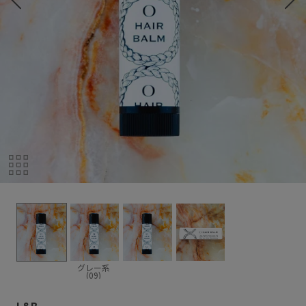
グレー系
(09)
L&B