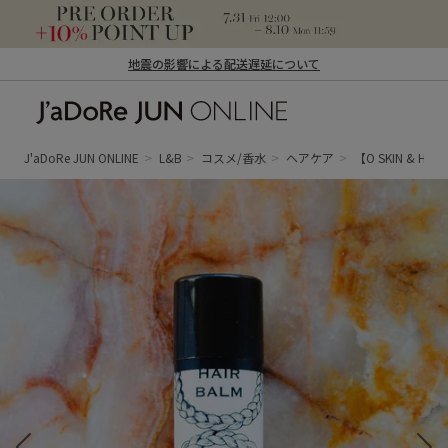
地震の影響による配送遅延について
J'aDoRe JUN ONLINE（ジャドール ジュ
ン オンライン）
J'aDoRe JUN ONLINE
L&B
コスメ/香水
ヘアケア
【O SKIN & H