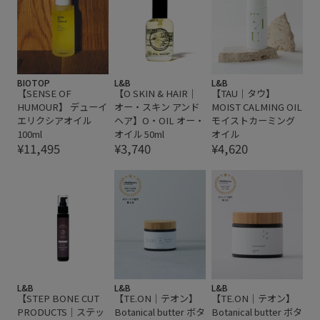
BIOTOP
L&B
L&B
【SENSE OF
【O SKIN & HAIR｜
【TAU｜タウ】
HUMOUR】 デューイ
オー・スキン アンド
MOIST CALMING OIL
エリクシアオイル
ヘア】O・OIL オー・
モイストカーミング
100ml
オイル 50ml
オイル
¥11,495
¥3,740
¥4,620
L&B
L&B
L&B
【STEP BONE CUT
【TE.ON｜テオン】
【TE.ON｜テオン】
PRODUCTS｜ステッ
Botanical butter ボタ
Botanical butter ボタ