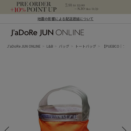
地震の影響による配送遅延について
J'aDoRe JUN ONLINE（ジャドール ジュ
ン オンライン）
J'aDoRe JUN ONLINE
L&B
バッグ
トートバッグ
【PUEBCO｜プエ