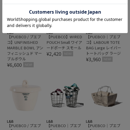
L&B
L&B
L&B
【PUEBCO / プエブ
【PUEBCO】WIRED
【PUEBCO｜プエブ
コ】UNFINISHED
POUCH Small ワイア
コ】LABOUR TOTE
MARBLE BOWL アン
ードポーチ スモール
BAG Large レイバー
¥2,420
フィニッシュド マー
トートバッグ ラージ
NEW!
¥3,960
ブルボウル
NEW!
¥6,600
NEW!
L&B
L&B
L&B
【PUEBCO / プエブ
【PUEBCO｜プエブ
【PUEBCO｜プエブ