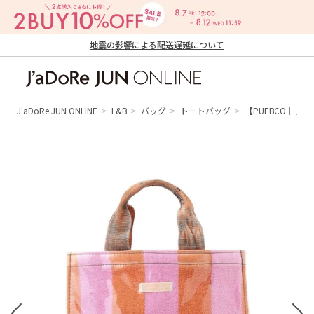
地震の影響による配送遅延について
J'aDoRe JUN ONLINE（ジャドール ジュ
ン オンライン）
J'aDoRe JUN ONLINE
L&B
バッグ
トートバッグ
【PUEBCO｜プエ