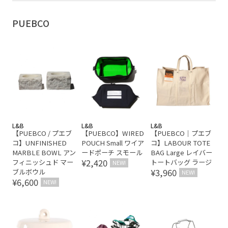
PUEBCO
L&B
L&B
L&B
【PUEBCO / プエブ
【PUEBCO】WIRED
【PUEBCO｜プエブ
コ】UNFINISHED
POUCH Small ワイア
コ】LABOUR TOTE
MARBLE BOWL アン
ードポーチ スモール
BAG Large レイバー
¥2,420
フィニッシュド マー
トートバッグ ラージ
NEW!
¥3,960
ブルボウル
NEW!
¥6,600
NEW!