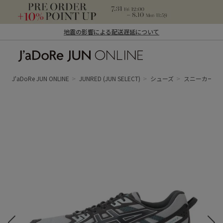
地震の影響による配送遅延について
J'aDoRe JUN ONLINE（ジャドール ジュ
ン オンライン）
J'aDoRe JUN ONLINE
JUNRED
(JUN SELECT)
シューズ
スニーカー