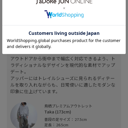
スタッフレビュー
GEL-VENTURETM 6は、都会を歩き回る人のために
進化を遂げた一足。
アウトドアから街中まで幅広く対応できるよう、ト
ラディショナルなデザインを現代的な素材でアップ
デート。
アッパーにはトレイルシューズに見られるディテー
ルを取り入れながらも、日常使いに適したモダンな
印象に仕上げています。
鳥栖プレミアムアウトレット
Taka (173cm)
普段の足サイズ： 27.5cm
足長： 26.5cm