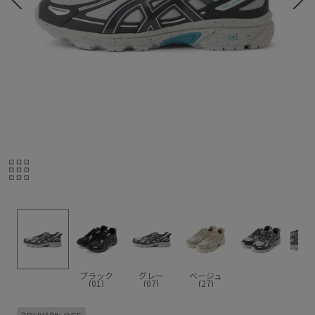
ブラック
グレー
ベージュ
(01)
(07)
(27)