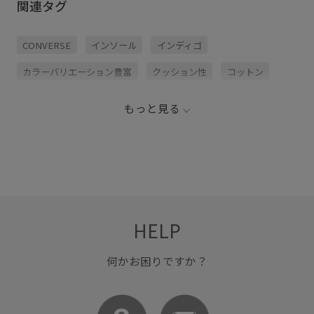
関連タグ
CONVERSE
インソール
インディゴ
カラーバリエーション豊富
クッション性
コットン
シューズ
ヴィンテージ
ヴィンテージデニム
定番
もっと見る
定番色
幅広
斬新なデザイン
遊び心がある
HELP
何かお困りですか？