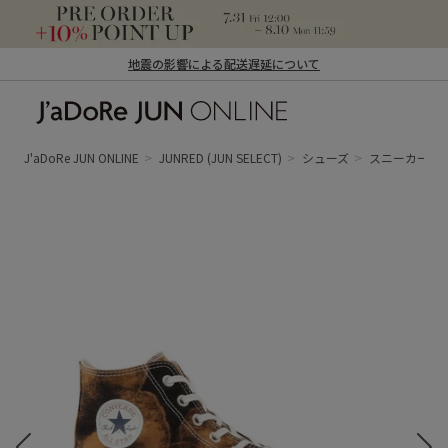
地震の影響による配送遅延について
J'aDoRe JUN ONLINE（ジャドール ジュ
ン オンライン）
J'aDoRe JUN ONLINE
JUNRED
(JUN SELECT)
シューズ
スニーカー