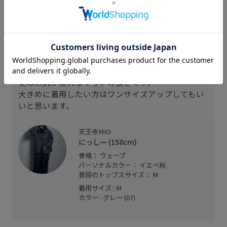
スタッフレビュー
158㎝、Mサイズ着用
袖は手が隠れるぐらいの長さ。
丈はお尻が隠れるぐらいの長さです。
大きめに着用したい方はワンサイズアップしてもい
いと思います。
天王寺MIO
にっしー (158cm)
骨格： ウェーブ
パーソナルカラー： イエベ秋
普段のトップスサイズ： M
着用サイズ : M
カラー : グレー (07)