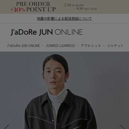
地震の影響による配送遅延について
J'aDoRe JUN ONLINE（ジャドール ジュ
ン オンライン）
J'aDoRe JUN ONLINE
JUNRED
(JUNRED)
アウトレット
ジャケット/