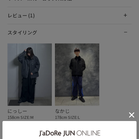
レビュー (1)
スタイリング
にっしー
なかじ
158cm SIZE:M
178cm SIZE:L